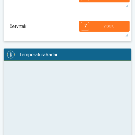
08:00
10:00
12:00
14:00
16:00
18:00
30°
13 h
06:11
20:15
maks
7
6
6
6
5
5
4
3
2
2
1
7
četvrtak
VISOK
08:00
10:00
12:00
14:00
16:00
18:00
31°
14 h
06:12
20:14
maks
7
6
6
6
5
5
4
3
2
2
1
TemperaturaRadar
08:00
10:00
12:00
14:00
16:00
18:00
32°
13 h
06:13
20:12
maks