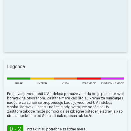
Legenda
NIZAK
UMEREN
VISOK
VRLO VISOK
EKSTREMNO VISOK
Poznavanje vrednosti UV indeksa pomaže vam da bolje planirate svoj
boravak na otvorenom. Zaštitne mere kao što su krema za sunčanje i
naočare za sunce se preporučuju kada je vrednost UV indeksa
visoka. Boravak u senci i nošenje odgovarajuće odeće sa UV
zaštitom takođe može pomoći da se izbegne oštećenje zdravlja kao
što su opekotine od Sunca ili čak opasan rak kože.
0 - 2
nizak:
nisu potrebne zaštitne mere.