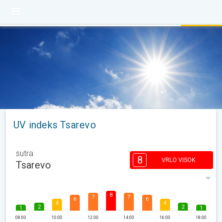
UV indeks Tsarevo
sutra
8
VRLO VISOK
Tsarevo
8
7
7
6
6
4
4
2
2
1
1
08:00
10:00
12:00
14:00
16:00
18:00