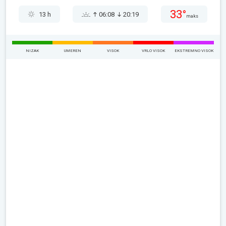
33°
13 h
06:08
20:19
maks
NIZAK
UMEREN
VISOK
VRLO VISOK
EKSTREMNO VISOK