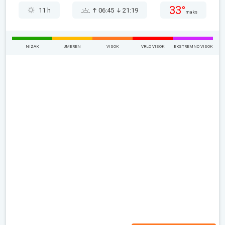
33°
11 h
06:45
21:19
maks
NIZAK
UMEREN
VISOK
VRLO VISOK
EKSTREMNO VISOK