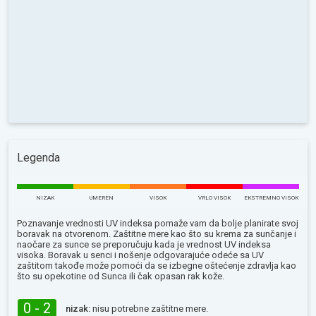
Legenda
NIZAK
UMEREN
VISOK
VRLO VISOK
EKSTREMNO VISOK
Poznavanje vrednosti UV indeksa pomaže vam da bolje planirate svoj
boravak na otvorenom. Zaštitne mere kao što su krema za sunčanje i
naočare za sunce se preporučuju kada je vrednost UV indeksa
visoka. Boravak u senci i nošenje odgovarajuće odeće sa UV
zaštitom takođe može pomoći da se izbegne oštećenje zdravlja kao
što su opekotine od Sunca ili čak opasan rak kože.
0 - 2
nizak:
nisu potrebne zaštitne mere.