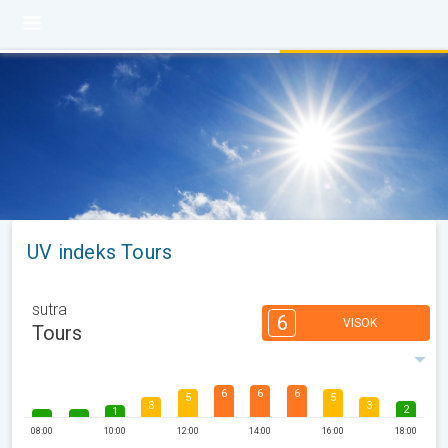
UV indeks Tours
sutra
6
VISOK
Tours
6
6
6
5
5
3
3
2
1
08:00
10:00
12:00
14:00
16:00
18:00