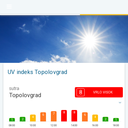
UV indeks Topolovgrad
sutra
8
VRLO VISOK
Topolovgrad
8
8
7
6
6
4
4
2
2
1
1
08:00
10:00
12:00
14:00
16:00
18:00