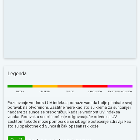
Legenda
NIZAK
UMEREN
VISOK
VRLO VISOK
EKSTREMNO VISOK
Poznavanje vrednosti UV indeksa pomaže vam da bolje planirate svoj
boravak na otvorenom. Zaštitne mere kao što su krema za sunčanje i
naočare za sunce se preporučuju kada je vrednost UV indeksa
visoka. Boravak u senci i nošenje odgovarajuće odeće sa UV
zaštitom takođe može pomoći da se izbegne oštećenje zdravlja kao
što su opekotine od Sunca ili čak opasan rak kože.