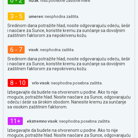
0 - 2
nizak:
nisu potrebne zaštitne mere.
3 - 5
umeren:
neophodna zaštita.
Sredinom dana potražite hlad, nosite odgovarajuću odeću, šešir
i naočare za Sunce, koristite kremu za sunčanje sa dovoljnim
zaštitnim faktorom za nepokrivenu kožu.
6 - 7
visok:
neophodna zaštita.
Sredinom dana potražite hlad, nosite odgovarajuću odeću, šešir
i naočare za Sunce, koristite kremu za sunčanje sa dovoljnim
zaštitnim faktorom za nepokrivenu kožu.
8 - 10
vrlo visok:
neophodna posebna zaštita.
Izbegavajte da budete na otvorenom u podne. Ako to nije
moguće, potražite hlad. Nosite naočare za Sunce, odgovarajuću
odeću i šešir sa širokim obodom. Nanesite kremu za sunčanje
sa visokim zaštitnim faktorom.
11+
ekstremno visok:
neophodna posebna zaštita.
Izbegavajte da budete na otvorenom u podne. Ako to nije
moguće, potražite hlad. Nosite naočare za Sunce, odgovarajuću