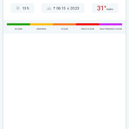
31°
13 h
06:15
20:23
maks
NIZAK
UMEREN
VISOK
VRLO VISOK
EKSTREMNO VISOK