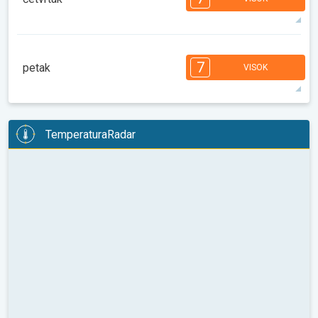
08:00
10:00
12:00
14:00
16:00
18:00
33°
14 h
06:19
20:19
maks
7
7
6
6
5
5
4
3
2
2
1
7
petak
VISOK
08:00
10:00
12:00
14:00
16:00
18:00
29°
11 h
06:20
20:18
maks
7
7
6
6
6
5
4
3
2
2
1
TemperaturaRadar
08:00
10:00
12:00
14:00
16:00
18:00
29°
12 h
06:21
20:17
maks