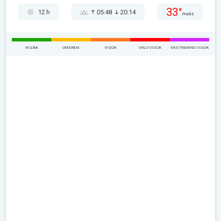
33°
12 h
05:48
20:14
maks
NIZAK
UMEREN
VISOK
VRLO VISOK
EKSTREMNO VISOK