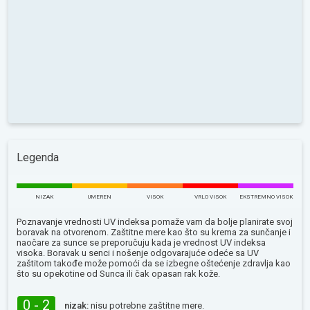
Legenda
NIZAK
UMEREN
VISOK
VRLO VISOK
EKSTREMNO VISOK
Poznavanje vrednosti UV indeksa pomaže vam da bolje planirate svoj
boravak na otvorenom. Zaštitne mere kao što su krema za sunčanje i
naočare za sunce se preporučuju kada je vrednost UV indeksa
visoka. Boravak u senci i nošenje odgovarajuće odeće sa UV
zaštitom takođe može pomoći da se izbegne oštećenje zdravlja kao
što su opekotine od Sunca ili čak opasan rak kože.
0 - 2
nizak:
nisu potrebne zaštitne mere.