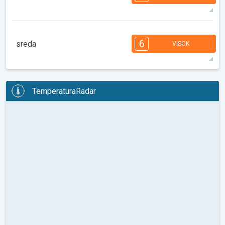
08:00
10:00
12:00
14:00
16:00
18:00
35°
14 h
05:51
20:10
maks
7
7
7
6
5
4
3
2
2
1
1
6
sreda
VISOK
08:00
10:00
12:00
14:00
16:00
18:00
36°
13 h
05:52
20:08
maks
6
6
6
6
5
5
3
3
2
2
1
TemperaturaRadar
08:00
10:00
12:00
14:00
16:00
18:00
33°
12 h
05:54
20:07
maks