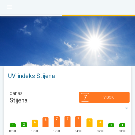
UV indeks Stijena
danas
7
VISOK
Stijena
7
7
7
6
5
4
4
2
1
1
1
08:00
10:00
12:00
14:00
16:00
18:00