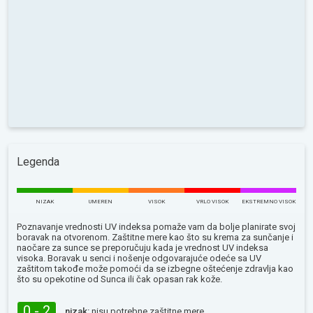
Legenda
NIZAK
UMEREN
VISOK
VRLO VISOK
EKSTREMNO VISOK
Poznavanje vrednosti UV indeksa pomaže vam da bolje planirate svoj
boravak na otvorenom. Zaštitne mere kao što su krema za sunčanje i
naočare za sunce se preporučuju kada je vrednost UV indeksa
visoka. Boravak u senci i nošenje odgovarajuće odeće sa UV
zaštitom takođe može pomoći da se izbegne oštećenje zdravlja kao
što su opekotine od Sunca ili čak opasan rak kože.
0 - 2
nizak:
nisu potrebne zaštitne mere.