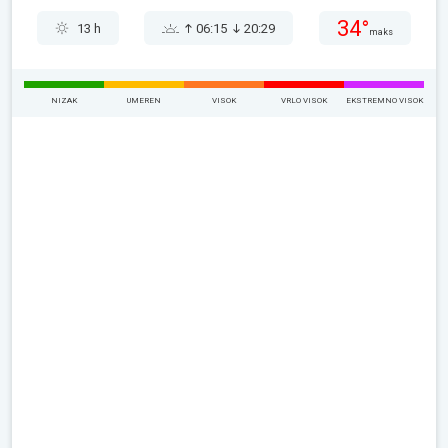
34°
13 h
06:15
20:29
maks
NIZAK
UMEREN
VISOK
VRLO VISOK
EKSTREMNO VISOK