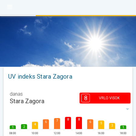
UV indeks Stara Zagora
danas
8
VRLO VISOK
Stara Zagora
8
8
7
6
6
5
4
3
2
1
1
08:00
10:00
12:00
14:00
16:00
18:00