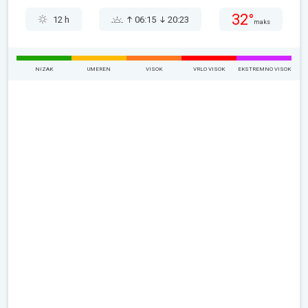
32°
12 h
06:15
20:23
maks
NIZAK
UMEREN
VISOK
VRLO VISOK
EKSTREMNO VISOK