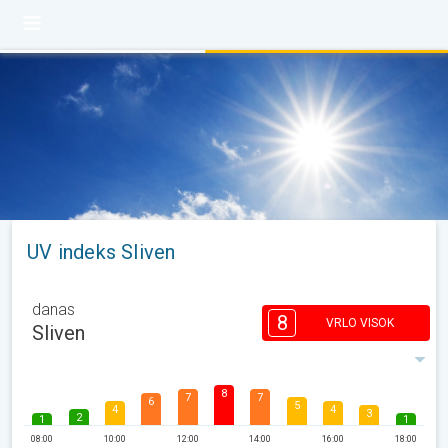
UV indeks Sliven
danas
8
VRLO VISOK
Sliven
8
7
7
6
5
4
4
3
2
1
1
08:00
10:00
12:00
14:00
16:00
18:00