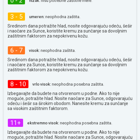
0 - 2
nizak:
nisu potrebne zaštitne mere.
3 - 5
umeren:
neophodna zaštita.
Sredinom dana potražite hlad, nosite odgovarajuću odeću, šešir
i naočare za Sunce, koristite kremu za sunčanje sa dovoljnim
zaštitnim faktorom za nepokrivenu kožu.
6 - 7
visok:
neophodna zaštita.
Sredinom dana potražite hlad, nosite odgovarajuću odeću, šešir
i naočare za Sunce, koristite kremu za sunčanje sa dovoljnim
zaštitnim faktorom za nepokrivenu kožu.
8 - 10
vrlo visok:
neophodna posebna zaštita.
Izbegavajte da budete na otvorenom u podne. Ako to nije
moguće, potražite hlad. Nosite naočare za Sunce, odgovarajuću
odeću i šešir sa širokim obodom. Nanesite kremu za sunčanje
sa visokim zaštitnim faktorom.
11+
ekstremno visok:
neophodna posebna zaštita.
Izbegavajte da budete na otvorenom u podne. Ako to nije
moguće, potražite hlad. Nosite naočare za Sunce, odgovarajuću