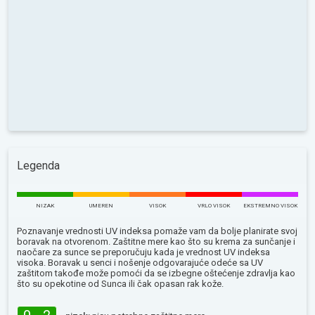
Legenda
NIZAK
UMEREN
VISOK
VRLO VISOK
EKSTREMNO VISOK
Poznavanje vrednosti UV indeksa pomaže vam da bolje planirate svoj
boravak na otvorenom. Zaštitne mere kao što su krema za sunčanje i
naočare za sunce se preporučuju kada je vrednost UV indeksa
visoka. Boravak u senci i nošenje odgovarajuće odeće sa UV
zaštitom takođe može pomoći da se izbegne oštećenje zdravlja kao
što su opekotine od Sunca ili čak opasan rak kože.