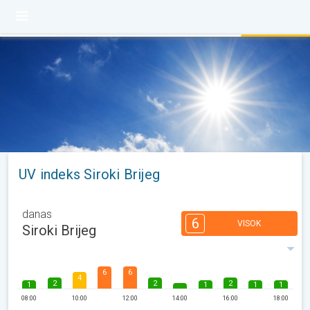
UV indeks Siroki Brijeg
danas
6
VISOK
Siroki Brijeg
6
6
4
2
2
2
1
1
1
1
08:00
10:00
12:00
14:00
16:00
18:00