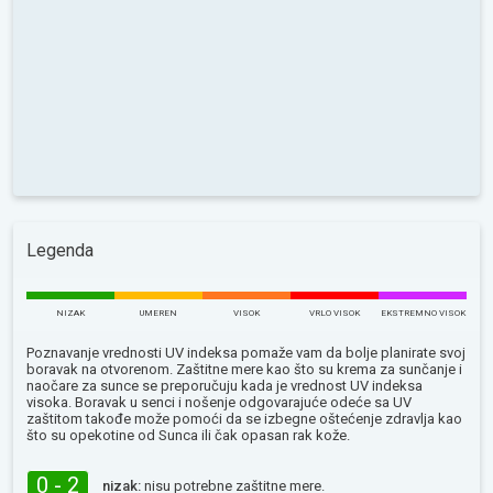
Legenda
NIZAK
UMEREN
VISOK
VRLO VISOK
EKSTREMNO VISOK
Poznavanje vrednosti UV indeksa pomaže vam da bolje planirate svoj
boravak na otvorenom. Zaštitne mere kao što su krema za sunčanje i
naočare za sunce se preporučuju kada je vrednost UV indeksa
visoka. Boravak u senci i nošenje odgovarajuće odeće sa UV
zaštitom takođe može pomoći da se izbegne oštećenje zdravlja kao
što su opekotine od Sunca ili čak opasan rak kože.
0 - 2
nizak:
nisu potrebne zaštitne mere.