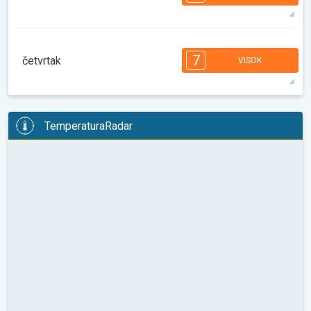
08:00
10:00
12:00
14:00
16:00
18:00
38°
14 h
05:50
19:58
maks
7
7
6
6
4
4
3
2
2
1
1
7
četvrtak
VISOK
08:00
10:00
12:00
14:00
16:00
18:00
37°
12 h
05:51
19:57
maks
7
7
6
6
5
5
4
3
2
2
1
TemperaturaRadar
08:00
10:00
12:00
14:00
16:00
18:00
35°
14 h
05:52
19:55
maks