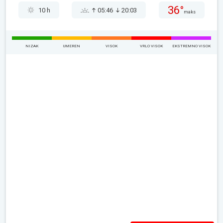
36°
10 h
05:46
20:03
maks
NIZAK
UMEREN
VISOK
VRLO VISOK
EKSTREMNO VISOK