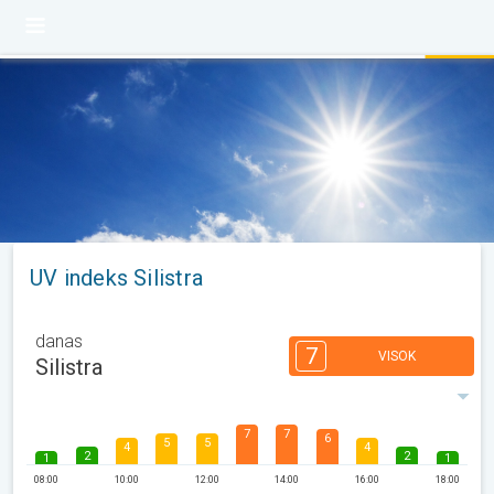
UV indeks Silistra
danas
7
VISOK
Silistra
7
7
6
5
5
4
4
2
2
1
1
08:00
10:00
12:00
14:00
16:00
18:00