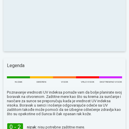
Legenda
NIZAK
UMEREN
VISOK
VRLO VISOK
EKSTREMNO VISOK
Poznavanje vrednosti UV indeksa pomaže vam da bolje planirate svoj
boravak na otvorenom. Zaštitne mere kao što su krema za sunčanje i
naočare za sunce se preporučuju kada je vrednost UV indeksa
visoka. Boravak u senci i nošenje odgovarajuće odeće sa UV
zaštitom takođe može pomoći da se izbegne oštećenje zdravlja kao
što su opekotine od Sunca ili čak opasan rak kože.
0 - 2
nizak:
nisu potrebne zaštitne mere.