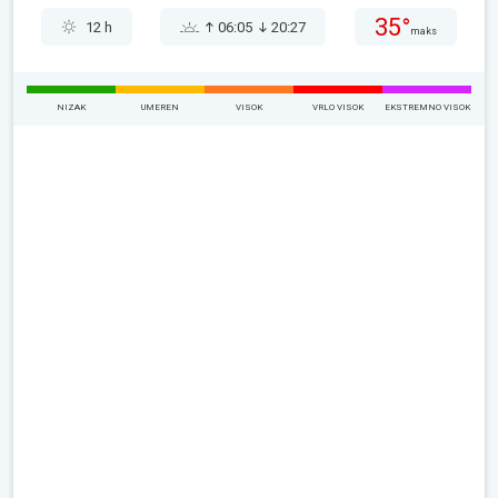
35°
12 h
06:05
20:27
maks
NIZAK
UMEREN
VISOK
VRLO VISOK
EKSTREMNO VISOK