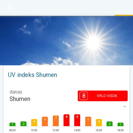
UV indeks Shumen
danas
8
VRLO VISOK
Shumen
8
8
7
6
6
4
4
2
2
1
1
08:00
10:00
12:00
14:00
16:00
18:00