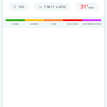
31°
14 h
06:11
20:22
maks
NIZAK
UMEREN
VISOK
VRLO VISOK
EKSTREMNO VISOK