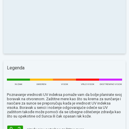
Legenda
NIZAK
UMEREN
VISOK
VRLO VISOK
EKSTREMNO VISOK
Poznavanje vrednosti UV indeksa pomaže vam da bolje planirate svoj
boravak na otvorenom. Zaštitne mere kao što su krema za sunčanje i
naočare za sunce se preporučuju kada je vrednost UV indeksa
visoka. Boravak u senci i nošenje odgovarajuće odeće sa UV
zaštitom takođe može pomoći da se izbegne oštećenje zdravlja kao
što su opekotine od Sunca ili čak opasan rak kože.