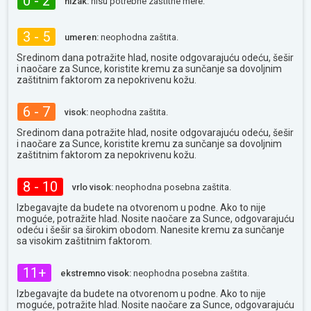
0 - 2
nizak:
nisu potrebne zaštitne mere.
3 - 5
umeren:
neophodna zaštita.
Sredinom dana potražite hlad, nosite odgovarajuću odeću, šešir
i naočare za Sunce, koristite kremu za sunčanje sa dovoljnim
zaštitnim faktorom za nepokrivenu kožu.
6 - 7
visok:
neophodna zaštita.
Sredinom dana potražite hlad, nosite odgovarajuću odeću, šešir
i naočare za Sunce, koristite kremu za sunčanje sa dovoljnim
zaštitnim faktorom za nepokrivenu kožu.
8 - 10
vrlo visok:
neophodna posebna zaštita.
Izbegavajte da budete na otvorenom u podne. Ako to nije
moguće, potražite hlad. Nosite naočare za Sunce, odgovarajuću
odeću i šešir sa širokim obodom. Nanesite kremu za sunčanje
sa visokim zaštitnim faktorom.
11+
ekstremno visok:
neophodna posebna zaštita.
Izbegavajte da budete na otvorenom u podne. Ako to nije
moguće, potražite hlad. Nosite naočare za Sunce, odgovarajuću