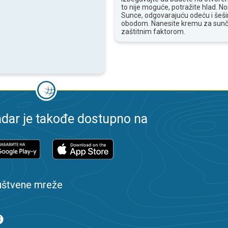
to nije moguće, potražite hlad. N
Sunce, odgovarajuću odeću i šešir
obodom. Nanesite kremu za sunč
zaštitnim faktorom.
dar je takođe dostupno na
uštvene mreže