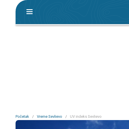
Početak
/
Vreme Sevlievo
/
UV indeks Sevlievo