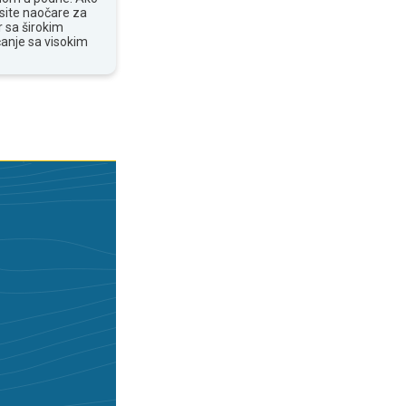
osite naočare za
 sa širokim
anje sa visokim