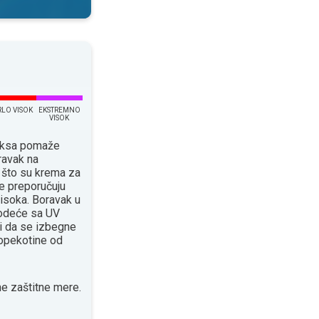
RLO VISOK
EKSTREMNO
VISOK
eksa pomaže
ravak na
 što su krema za
e preporučuju
isoka. Boravak u
 odeće sa UV
 da se izbegne
 opekotine od
e zaštitne mere.