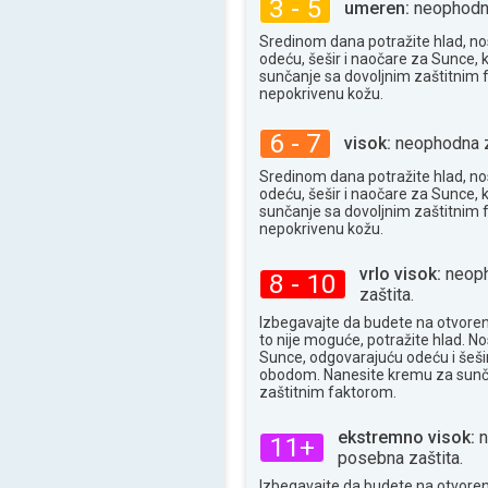
3 - 5
28°
umeren:
neophodna
maks
Sredinom dana potražite hlad, no
odeću, šešir i naočare za Sunce, 
sunčanje sa dovoljnim zaštitnim
nepokrivenu kožu.
6 - 7
visok:
neophodna z
Sredinom dana potražite hlad, no
odeću, šešir i naočare za Sunce, 
sunčanje sa dovoljnim zaštitnim
nepokrivenu kožu.
vrlo visok:
neoph
8 - 10
zaštita.
Izbegavajte da budete na otvore
to nije moguće, potražite hlad. N
Sunce, odgovarajuću odeću i šešir
obodom. Nanesite kremu za sunč
zaštitnim faktorom.
ekstremno visok:
n
11+
posebna zaštita.
Izbegavajte da budete na otvore