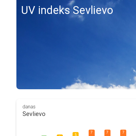
UV indeks Sevlievo
danas
Sevlievo
7
7
7
5