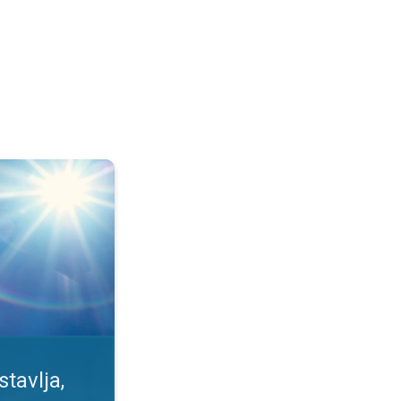
se meri. Izlaganje Suncu. . .
tavlja,