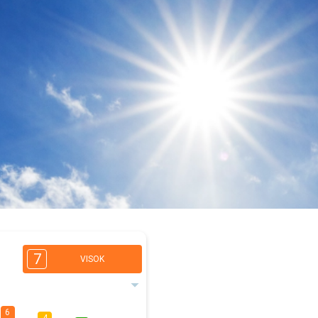
7
VISOK
6