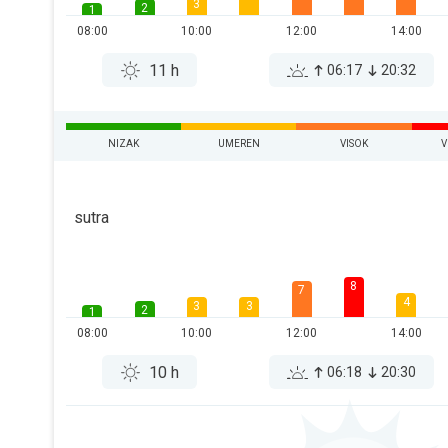
3
2
1
08:00
10:00
12:00
14:00
11 h
06:17
20:32
NIZAK
UMEREN
VISOK
V
sutra
8
7
4
3
3
2
1
08:00
10:00
12:00
14:00
10 h
06:18
20:30