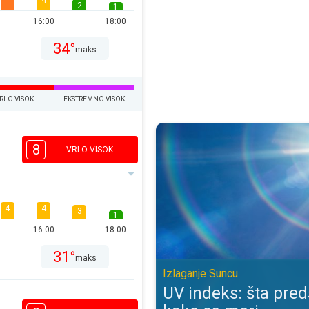
4
2
1
16:00
18:00
34°
maks
RLO VISOK
EKSTREMNO VISOK
UV indeks: šta predstavlja, kako 
8
VRLO VISOK
4
4
3
1
16:00
18:00
31°
maks
Izlaganje Suncu
UV indeks: šta preds