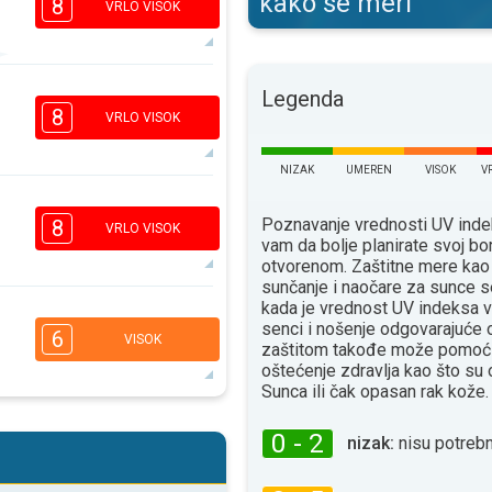
kako se meri
8
VRLO VISOK
7
Legenda
5
3
1
8
VRLO VISOK
16:00
18:00
32°
NIZAK
UMEREN
VISOK
V
maks
6
5
3
Poznavanje vrednosti UV ind
1
8
VRLO VISOK
vam da bolje planirate svoj bo
16:00
18:00
otvorenom. Zaštitne mere kao
34°
sunčanje i naočare za sunce s
maks
kada je vrednost UV indeksa v
6
4
senci i nošenje odgovarajuće
2
1
6
VISOK
zaštitom takođe može pomoći
16:00
18:00
oštećenje zdravlja kao što su
Sunca ili čak opasan rak kože.
35°
maks
5
4
2
1
0 - 2
nizak:
nisu potrebn
16:00
18:00