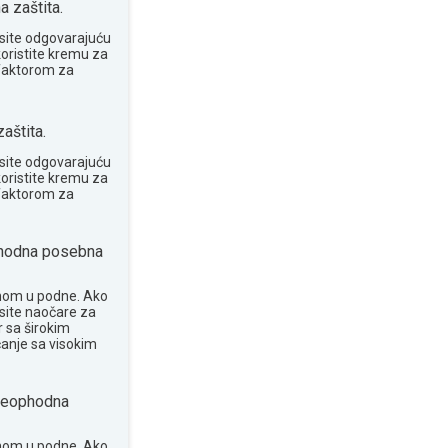
 zaštita.
site odgovarajuću
koristite kremu za
 faktorom za
aštita.
site odgovarajuću
koristite kremu za
 faktorom za
odna posebna
nom u podne. Ako
osite naočare za
 sa širokim
anje sa visokim
eophodna
nom u podne. Ako