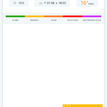
16°
10 h
07:58
18:35
maks
NIZAK
UMEREN
VISOK
VRLO VISOK
EKSTREMNO VISOK