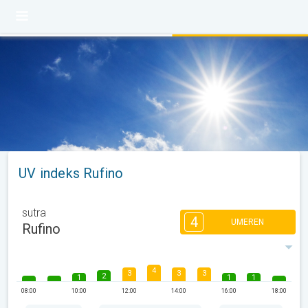
UV indeks Rufino
sutra
4
UMEREN
Rufino
4
3
3
3
2
1
1
1
08:00
10:00
12:00
14:00
16:00
18:00