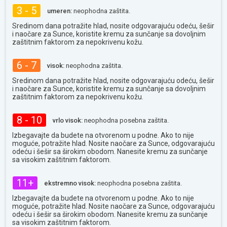
3 - 5
umeren:
neophodna zaštita.
Sredinom dana potražite hlad, nosite odgovarajuću odeću, šešir
i naočare za Sunce, koristite kremu za sunčanje sa dovoljnim
zaštitnim faktorom za nepokrivenu kožu.
6 - 7
visok:
neophodna zaštita.
Sredinom dana potražite hlad, nosite odgovarajuću odeću, šešir
i naočare za Sunce, koristite kremu za sunčanje sa dovoljnim
zaštitnim faktorom za nepokrivenu kožu.
8 - 10
vrlo visok:
neophodna posebna zaštita.
Izbegavajte da budete na otvorenom u podne. Ako to nije
moguće, potražite hlad. Nosite naočare za Sunce, odgovarajuću
odeću i šešir sa širokim obodom. Nanesite kremu za sunčanje
sa visokim zaštitnim faktorom.
11+
ekstremno visok:
neophodna posebna zaštita.
Izbegavajte da budete na otvorenom u podne. Ako to nije
moguće, potražite hlad. Nosite naočare za Sunce, odgovarajuću
odeću i šešir sa širokim obodom. Nanesite kremu za sunčanje
sa visokim zaštitnim faktorom.