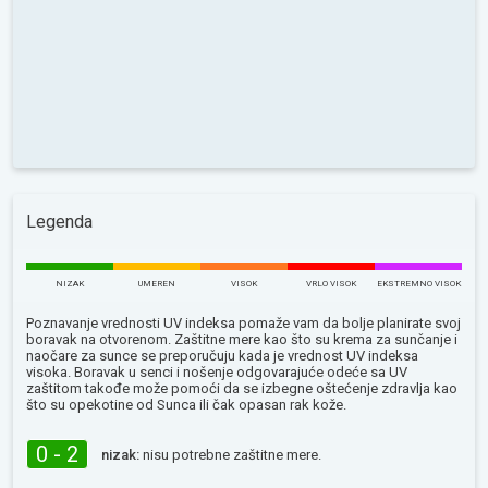
Legenda
NIZAK
UMEREN
VISOK
VRLO VISOK
EKSTREMNO VISOK
Poznavanje vrednosti UV indeksa pomaže vam da bolje planirate svoj
boravak na otvorenom. Zaštitne mere kao što su krema za sunčanje i
naočare za sunce se preporučuju kada je vrednost UV indeksa
visoka. Boravak u senci i nošenje odgovarajuće odeće sa UV
zaštitom takođe može pomoći da se izbegne oštećenje zdravlja kao
što su opekotine od Sunca ili čak opasan rak kože.
0 - 2
nizak:
nisu potrebne zaštitne mere.