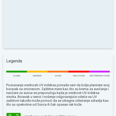
Legenda
NIZAK
UMEREN
VISOK
VRLO VISOK
EKSTREMNO VISOK
Poznavanje vrednosti UV indeksa pomaže vam da bolje planirate svoj
boravak na otvorenom. Zaštitne mere kao što su krema za sunčanje i
naočare za sunce se preporučuju kada je vrednost UV indeksa
visoka. Boravak u senci i nošenje odgovarajuće odeće sa UV
zaštitom takođe može pomoći da se izbegne oštećenje zdravlja kao
što su opekotine od Sunca ili čak opasan rak kože.