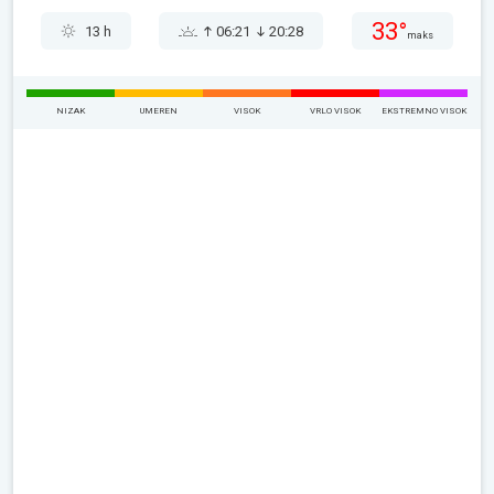
33°
13 h
06:21
20:28
maks
NIZAK
UMEREN
VISOK
VRLO VISOK
EKSTREMNO VISOK