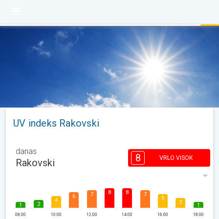
UV indeks Rakovski
danas
8
VRLO VISOK
Rakovski
8
8
7
7
6
5
4
3
2
1
1
08:00
10:00
12:00
14:00
16:00
18:00