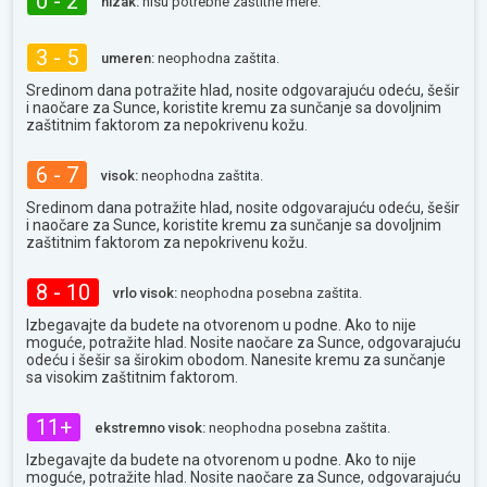
0 - 2
nizak:
nisu potrebne zaštitne mere.
3 - 5
umeren:
neophodna zaštita.
Sredinom dana potražite hlad, nosite odgovarajuću odeću, šešir
i naočare za Sunce, koristite kremu za sunčanje sa dovoljnim
zaštitnim faktorom za nepokrivenu kožu.
6 - 7
visok:
neophodna zaštita.
Sredinom dana potražite hlad, nosite odgovarajuću odeću, šešir
i naočare za Sunce, koristite kremu za sunčanje sa dovoljnim
zaštitnim faktorom za nepokrivenu kožu.
8 - 10
vrlo visok:
neophodna posebna zaštita.
Izbegavajte da budete na otvorenom u podne. Ako to nije
moguće, potražite hlad. Nosite naočare za Sunce, odgovarajuću
odeću i šešir sa širokim obodom. Nanesite kremu za sunčanje
sa visokim zaštitnim faktorom.
11+
ekstremno visok:
neophodna posebna zaštita.
Izbegavajte da budete na otvorenom u podne. Ako to nije
moguće, potražite hlad. Nosite naočare za Sunce, odgovarajuću