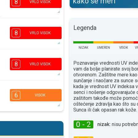
kako se meri
8
VRLO VISOK
6
Legenda
4
2
1
8
VRLO VISOK
16:00
18:00
31°
NIZAK
UMEREN
VISOK
V
maks
6
4
2
Poznavanje vrednosti UV ind
1
8
VRLO VISOK
vam da bolje planirate svoj bo
16:00
18:00
otvorenom. Zaštitne mere kao
32°
sunčanje i naočare za sunce s
maks
kada je vrednost UV indeksa v
6
4
senci i nošenje odgovarajuće
2
1
6
VISOK
zaštitom takođe može pomoći
16:00
18:00
oštećenje zdravlja kao što su
Sunca ili čak opasan rak kože.
33°
maks
5
4
2
1
0 - 2
nizak:
nisu potrebn
16:00
18:00