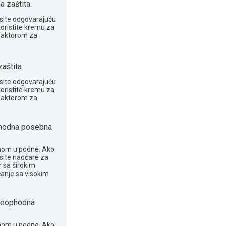
 zaštita.
site odgovarajuću
koristite kremu za
 faktorom za
aštita.
site odgovarajuću
koristite kremu za
 faktorom za
odna posebna
nom u podne. Ako
osite naočare za
 sa širokim
anje sa visokim
eophodna
nom u podne. Ako