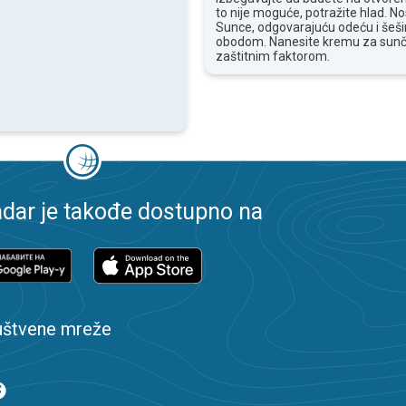
to nije moguće, potražite hlad. N
Sunce, odgovarajuću odeću i šešir
obodom. Nanesite kremu za sunč
zaštitnim faktorom.
dar je takođe dostupno na
uštvene mreže