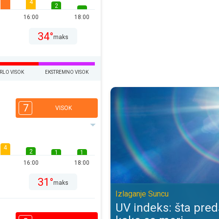
4
2
16:00
18:00
34°
maks
RLO VISOK
EKSTREMNO VISOK
UV indeks: šta predstavlja, kako 
7
VISOK
4
2
1
1
16:00
18:00
31°
maks
Izlaganje Suncu
UV indeks: šta preds