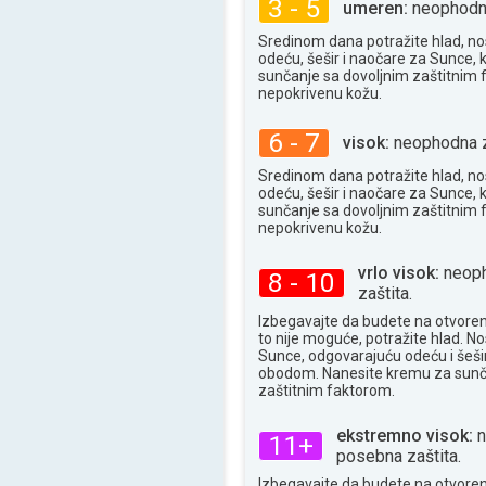
3 - 5
28°
umeren:
neophodna
maks
Sredinom dana potražite hlad, no
odeću, šešir i naočare za Sunce, 
sunčanje sa dovoljnim zaštitnim
nepokrivenu kožu.
6 - 7
visok:
neophodna z
Sredinom dana potražite hlad, no
odeću, šešir i naočare za Sunce, 
sunčanje sa dovoljnim zaštitnim
nepokrivenu kožu.
vrlo visok:
neoph
8 - 10
zaštita.
Izbegavajte da budete na otvore
to nije moguće, potražite hlad. N
Sunce, odgovarajuću odeću i šešir
obodom. Nanesite kremu za sunč
zaštitnim faktorom.
ekstremno visok:
n
11+
posebna zaštita.
Izbegavajte da budete na otvore