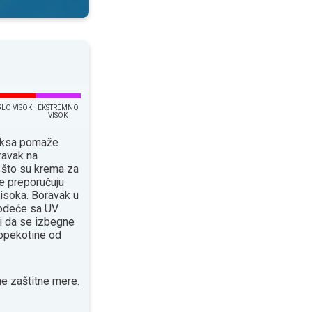
RLO VISOK
EKSTREMNO
VISOK
eksa pomaže
ravak na
 što su krema za
e preporučuju
isoka. Boravak u
 odeće sa UV
 da se izbegne
 opekotine od
e zaštitne mere.