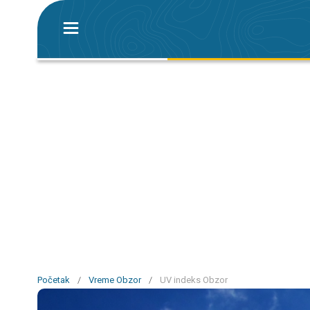
Početak
/
Vreme Obzor
/
UV indeks Obzor