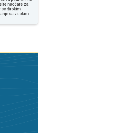
osite naočare za
 sa širokim
anje sa visokim