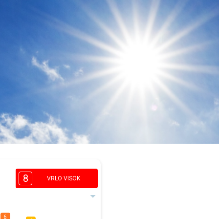
8
VRLO VISOK
6