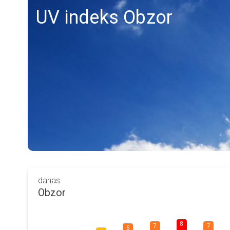
UV indeks Obzor
danas
Obzor
8
7
7
6