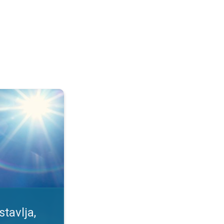
se meri. Izlaganje Suncu. . .
tavlja,