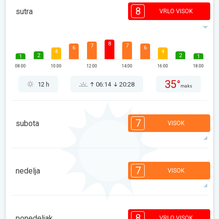
8
sutra
VRLO VISOK
8
7
7
6
6
4
4
2
2
1
1
08:00
10:00
12:00
14:00
16:00
18:00
35°
12 h
06:14
20:28
maks
7
subota
VISOK
7
7
7
5
4
4
3
2
2
1
1
7
nedelja
VISOK
08:00
10:00
12:00
14:00
16:00
18:00
34°
11 h
06:15
20:27
maks
7
7
6
5
4
3
2
2
2
1
1
8
ponedeljak
VRLO VISOK