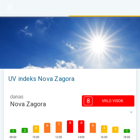
UV indeks Nova Zagora
danas
8
VRLO VISOK
Nova Zagora
8
8
7
6
6
4
4
3
2
1
1
08:00
10:00
12:00
14:00
16:00
18:00