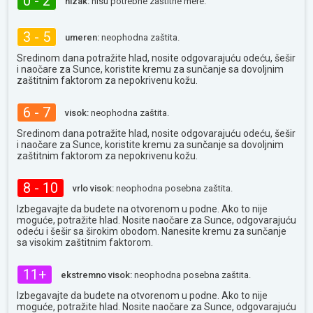
0 - 2
nizak:
nisu potrebne zaštitne mere.
3 - 5
umeren:
neophodna zaštita.
Sredinom dana potražite hlad, nosite odgovarajuću odeću, šešir
i naočare za Sunce, koristite kremu za sunčanje sa dovoljnim
zaštitnim faktorom za nepokrivenu kožu.
6 - 7
visok:
neophodna zaštita.
Sredinom dana potražite hlad, nosite odgovarajuću odeću, šešir
i naočare za Sunce, koristite kremu za sunčanje sa dovoljnim
zaštitnim faktorom za nepokrivenu kožu.
8 - 10
vrlo visok:
neophodna posebna zaštita.
Izbegavajte da budete na otvorenom u podne. Ako to nije
moguće, potražite hlad. Nosite naočare za Sunce, odgovarajuću
odeću i šešir sa širokim obodom. Nanesite kremu za sunčanje
sa visokim zaštitnim faktorom.
11+
ekstremno visok:
neophodna posebna zaštita.
Izbegavajte da budete na otvorenom u podne. Ako to nije
moguće, potražite hlad. Nosite naočare za Sunce, odgovarajuću