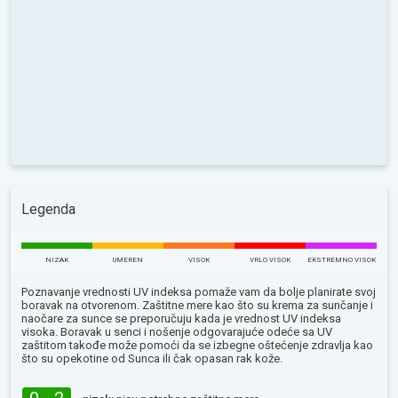
Legenda
NIZAK
UMEREN
VISOK
VRLO VISOK
EKSTREMNO VISOK
Poznavanje vrednosti UV indeksa pomaže vam da bolje planirate svoj
boravak na otvorenom. Zaštitne mere kao što su krema za sunčanje i
naočare za sunce se preporučuju kada je vrednost UV indeksa
visoka. Boravak u senci i nošenje odgovarajuće odeće sa UV
zaštitom takođe može pomoći da se izbegne oštećenje zdravlja kao
što su opekotine od Sunca ili čak opasan rak kože.