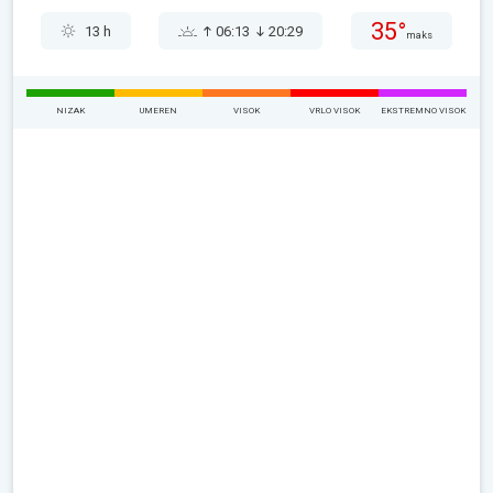
35°
13 h
06:13
20:29
maks
NIZAK
UMEREN
VISOK
VRLO VISOK
EKSTREMNO VISOK