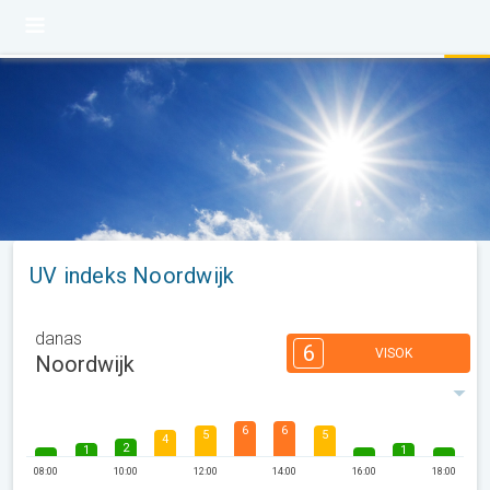
UV indeks Noordwijk
danas
6
VISOK
Noordwijk
6
6
5
5
4
2
1
1
08:00
10:00
12:00
14:00
16:00
18:00