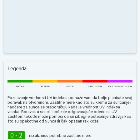
Legenda
NIZAK
UMEREN
VISOK
VRLO VISOK
EKSTREMNO VISOK
Poznavanje vrednosti UV indeksa pomaže vam da bolje planirate svoj
boravak na otvorenom. Zaštitne mere kao što su krema za sunčanje i
naočare za sunce se preporučuju kada je vrednost UV indeksa
visoka. Boravak u senci i nošenje odgovarajuće odeće sa UV
zaštitom takođe može pomoći da se izbegne oštećenje zdravlja kao
što su opekotine od Sunca ili čak opasan rak kože.
0 - 2
nizak:
nisu potrebne zaštitne mere.