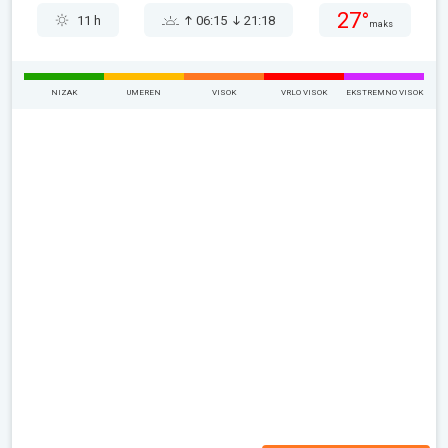
27°
11 h
06:15
21:18
maks
NIZAK
UMEREN
VISOK
VRLO VISOK
EKSTREMNO VISOK