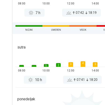
08:00
10:00
12:00
14:00
7 h
07:42
18:19
NIZAK
UMEREN
VISOK
V
sutra
4
3
3
2
1
08:00
10:00
12:00
14:00
10 h
07:41
18:20
ponedeljak