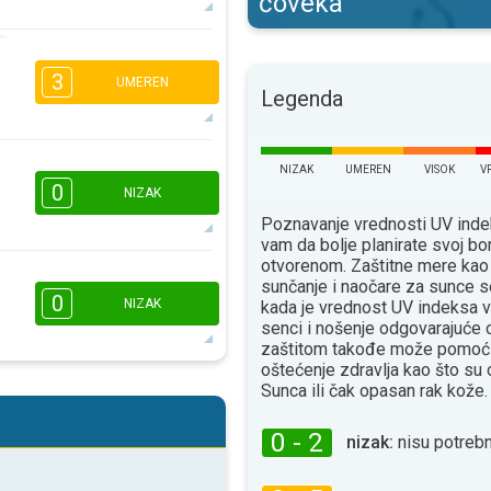
čoveka
2
1
3
16:00
18:00
UMEREN
Legenda
12°
maks
1
1
NIZAK
UMEREN
VISOK
V
16:00
18:00
0
NIZAK
Poznavanje vrednosti UV ind
11°
maks
vam da bolje planirate svoj bo
otvorenom. Zaštitne mere kao
sunčanje i naočare za sunce s
16:00
18:00
0
NIZAK
kada je vrednost UV indeksa v
10°
senci i nošenje odgovarajuće
maks
zaštitom takođe može pomoći
oštećenje zdravlja kao što su
Sunca ili čak opasan rak kože.
16:00
18:00
10°
0 - 2
nizak:
nisu potrebn
maks