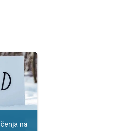
a. Prednosti i rizici. . .
ačenja na