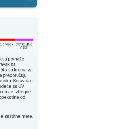
RLO VISOK
EKSTREMNO
VISOK
eksa pomaže
ravak na
 što su krema za
e preporučuju
isoka. Boravak u
 odeće sa UV
 da se izbegne
 opekotine od
e zaštitne mere.