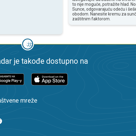
to nije moguće, potražite hlad. N
Sunce, odgovarajuću odeću i šešir
obodom. Nanesite kremu za sunč
zaštitnim faktorom.
dar je takođe dostupno na
uštvene mreže