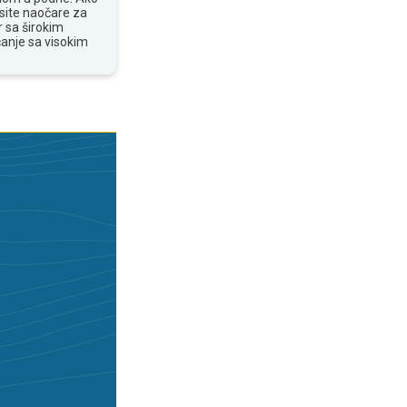
osite naočare za
 sa širokim
anje sa visokim