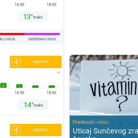
16:00
18:00
13°
maks
RLO VISOK
EKSTREMNO VISOK
Uticaj Sunčevog zračenja na čovek
4
UMEREN
2
1
16:00
18:00
14°
maks
Prednosti i rizici
4
Uticaj Sunčevog zr
UMEREN