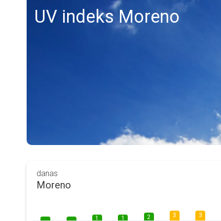
UV indeks Moreno
danas
Moreno
3
3
2
1
1