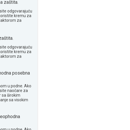
 zaštita.
site odgovarajuću
koristite kremu za
 faktorom za
aštita.
site odgovarajuću
koristite kremu za
 faktorom za
odna posebna
nom u podne. Ako
osite naočare za
 sa širokim
anje sa visokim
eophodna
nom u podne. Ako