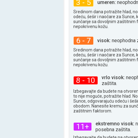
3 - 5
umeren:
neophodna
Sredinom dana potražite hlad, no
odeću, šešir i naočare za Sunce, 
sunčanje sa dovoljnim zaštitnim
nepokrivenu kožu.
6 - 7
visok:
neophodna z
Sredinom dana potražite hlad, no
odeću, šešir i naočare za Sunce, 
sunčanje sa dovoljnim zaštitnim
nepokrivenu kožu.
vrlo visok:
neoph
8 - 10
zaštita.
Izbegavajte da budete na otvore
to nije moguće, potražite hlad. N
Sunce, odgovarajuću odeću i šešir
obodom. Nanesite kremu za sunč
zaštitnim faktorom.
ekstremno visok:
n
11+
posebna zaštita.
Izbegavajte da budete na otvore