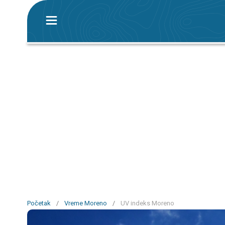
Početak
/
Vreme Moreno
/
UV indeks Moreno