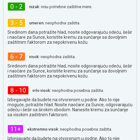
0 - 2
nizak:
nisu potrebne zaštitne mere.
3 - 5
umeren:
neophodna zaštita.
Sredinom dana potražite hlad, nosite odgovarajuću odeću, šešir
i naočare za Sunce, koristite kremu za sunčanje sa dovoljnim
zaštitnim faktorom za nepokrivenu kožu.
6 - 7
visok:
neophodna zaštita.
Sredinom dana potražite hlad, nosite odgovarajuću odeću, šešir
i naočare za Sunce, koristite kremu za sunčanje sa dovoljnim
zaštitnim faktorom za nepokrivenu kožu.
8 - 10
vrlo visok:
neophodna posebna zaštita.
Izbegavajte da budete na otvorenom u podne. Ako to nije
moguće, potražite hlad. Nosite naočare za Sunce, odgovarajuću
odeću i šešir sa širokim obodom. Nanesite kremu za sunčanje
sa visokim zaštitnim faktorom.
11+
ekstremno visok:
neophodna posebna zaštita.
Izbegavajte da budete na otvorenom u podne. Ako to nije