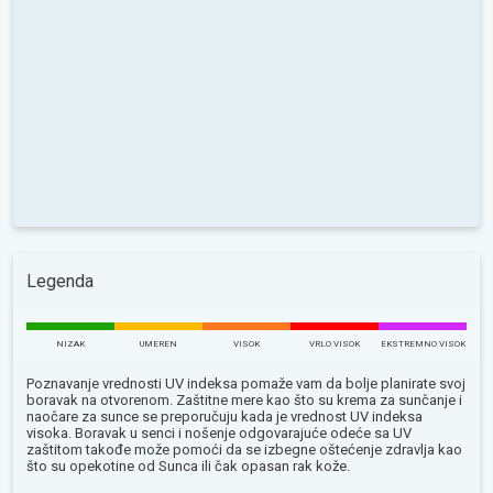
Legenda
NIZAK
UMEREN
VISOK
VRLO VISOK
EKSTREMNO VISOK
Poznavanje vrednosti UV indeksa pomaže vam da bolje planirate svoj
boravak na otvorenom. Zaštitne mere kao što su krema za sunčanje i
naočare za sunce se preporučuju kada je vrednost UV indeksa
visoka. Boravak u senci i nošenje odgovarajuće odeće sa UV
zaštitom takođe može pomoći da se izbegne oštećenje zdravlja kao
što su opekotine od Sunca ili čak opasan rak kože.