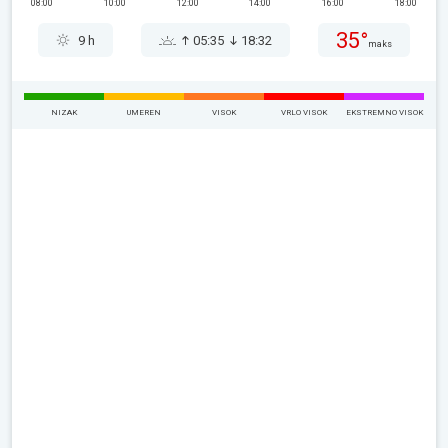
08:00
10:00
12:00
14:00
16:00
18:00
35°
9 h
05:35
18:32
maks
NIZAK
UMEREN
VISOK
VRLO VISOK
EKSTREMNO VISOK