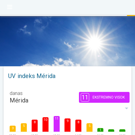
UV indeks Mérida
danas
11
EKSTREMNO VISOK
Mérida
11
10
9
8
8
5
5
3
1