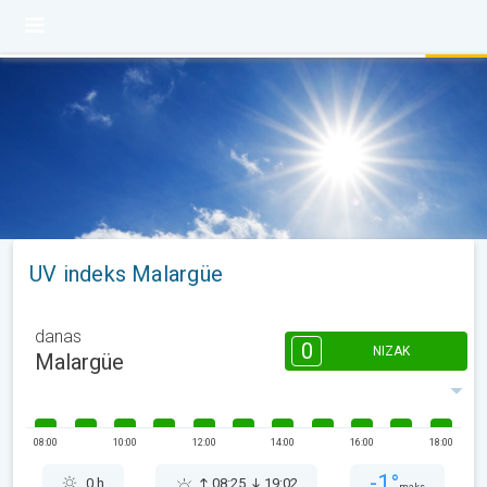
UV indeks Malargüe
danas
0
NIZAK
Malargüe
08:00
10:00
12:00
14:00
16:00
18:00
-1°
0 h
08:25
19:02