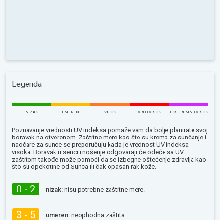
Legenda
NIZAK
UMEREN
VISOK
VRLO VISOK
EKSTREMNO VISOK
Poznavanje vrednosti UV indeksa pomaže vam da bolje planirate svoj
boravak na otvorenom. Zaštitne mere kao što su krema za sunčanje i
naočare za sunce se preporučuju kada je vrednost UV indeksa
visoka. Boravak u senci i nošenje odgovarajuće odeće sa UV
zaštitom takođe može pomoći da se izbegne oštećenje zdravlja kao
što su opekotine od Sunca ili čak opasan rak kože.
0 - 2
nizak:
nisu potrebne zaštitne mere.
3 - 5
umeren:
neophodna zaštita.