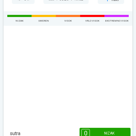
maks
NIZAK
UMEREN
VISOK
VRLO VISOK
EKSTREMNO VISOK
0
sutra
NIZAK