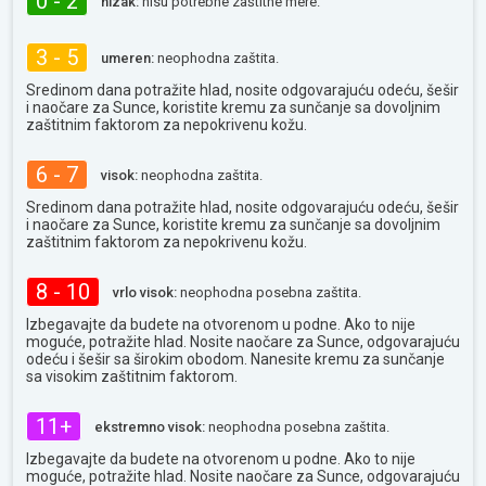
0 - 2
nizak:
nisu potrebne zaštitne mere.
3 - 5
umeren:
neophodna zaštita.
Sredinom dana potražite hlad, nosite odgovarajuću odeću, šešir
i naočare za Sunce, koristite kremu za sunčanje sa dovoljnim
zaštitnim faktorom za nepokrivenu kožu.
6 - 7
visok:
neophodna zaštita.
Sredinom dana potražite hlad, nosite odgovarajuću odeću, šešir
i naočare za Sunce, koristite kremu za sunčanje sa dovoljnim
zaštitnim faktorom za nepokrivenu kožu.
8 - 10
vrlo visok:
neophodna posebna zaštita.
Izbegavajte da budete na otvorenom u podne. Ako to nije
moguće, potražite hlad. Nosite naočare za Sunce, odgovarajuću
odeću i šešir sa širokim obodom. Nanesite kremu za sunčanje
sa visokim zaštitnim faktorom.
11+
ekstremno visok:
neophodna posebna zaštita.
Izbegavajte da budete na otvorenom u podne. Ako to nije
moguće, potražite hlad. Nosite naočare za Sunce, odgovarajuću