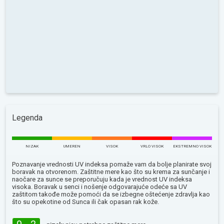
Legenda
NIZAK
UMEREN
VISOK
VRLO VISOK
EKSTREMNO VISOK
Poznavanje vrednosti UV indeksa pomaže vam da bolje planirate svoj
boravak na otvorenom. Zaštitne mere kao što su krema za sunčanje i
naočare za sunce se preporučuju kada je vrednost UV indeksa
visoka. Boravak u senci i nošenje odgovarajuće odeće sa UV
zaštitom takođe može pomoći da se izbegne oštećenje zdravlja kao
što su opekotine od Sunca ili čak opasan rak kože.