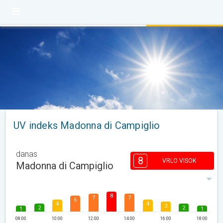
UV indeks Madonna di Campiglio
danas
8
VRLO VISOK
Madonna di Campiglio
8
7
7
6
4
4
3
2
2
1
1
08:00
10:00
12:00
14:00
16:00
18:00