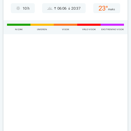
23°
10 h
06:06
20:37
maks
NIZAK
UMEREN
VISOK
VRLO VISOK
EKSTREMNO VISOK