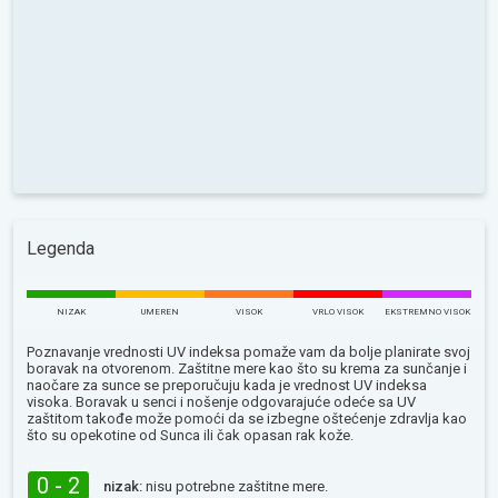
Legenda
NIZAK
UMEREN
VISOK
VRLO VISOK
EKSTREMNO VISOK
Poznavanje vrednosti UV indeksa pomaže vam da bolje planirate svoj
boravak na otvorenom. Zaštitne mere kao što su krema za sunčanje i
naočare za sunce se preporučuju kada je vrednost UV indeksa
visoka. Boravak u senci i nošenje odgovarajuće odeće sa UV
zaštitom takođe može pomoći da se izbegne oštećenje zdravlja kao
što su opekotine od Sunca ili čak opasan rak kože.
0 - 2
nizak:
nisu potrebne zaštitne mere.