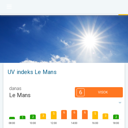
UV indeks Le Mans
danas
6
VISOK
Le Mans
6
6
6
5
5
3
3
2
2
1
08:00
10:00
12:00
14:00
16:00
18:00