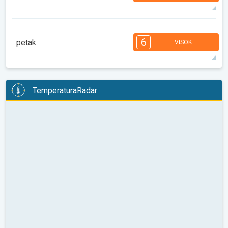
37°
14 h
06:49
21:17
maks
7
6
5
5
5
4
3
2
2
1
6
petak
VISOK
08:00
10:00
12:00
14:00
16:00
18:00
39°
13 h
06:50
21:16
maks
6
6
5
5
5
4
3
3
2
2
1
TemperaturaRadar
08:00
10:00
12:00
14:00
16:00
18:00
38°
13 h
06:52
21:14
maks