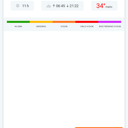
34°
11 h
06:45
21:22
maks
NIZAK
UMEREN
VISOK
VRLO VISOK
EKSTREMNO VISOK