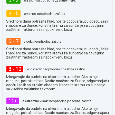
0 - 2
nizak:
nisu potrebne zaštitne mere.
3 - 5
umeren:
neophodna zaštita.
Sredinom dana potražite hlad, nosite odgovarajuću odeću, šešir
i naočare za Sunce, koristite kremu za sunčanje sa dovoljnim
zaštitnim faktorom za nepokrivenu kožu.
6 - 7
visok:
neophodna zaštita.
Sredinom dana potražite hlad, nosite odgovarajuću odeću, šešir
i naočare za Sunce, koristite kremu za sunčanje sa dovoljnim
zaštitnim faktorom za nepokrivenu kožu.
8 - 10
vrlo visok:
neophodna posebna zaštita.
Izbegavajte da budete na otvorenom u podne. Ako to nije
moguće, potražite hlad. Nosite naočare za Sunce, odgovarajuću
odeću i šešir sa širokim obodom. Nanesite kremu za sunčanje
sa visokim zaštitnim faktorom.
11+
ekstremno visok:
neophodna posebna zaštita.
Izbegavajte da budete na otvorenom u podne. Ako to nije
moguće, potražite hlad. Nosite naočare za Sunce, odgovarajuću