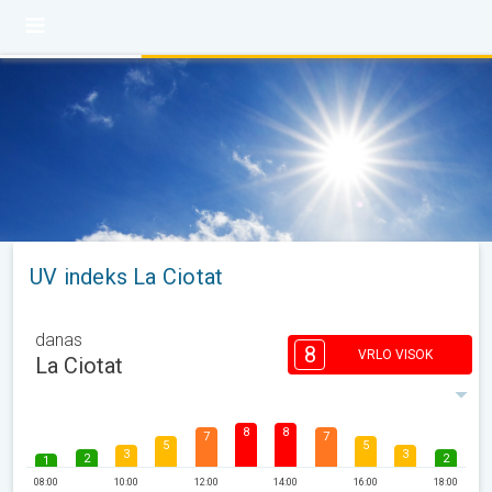
UV indeks La Ciotat
danas
8
VRLO VISOK
La Ciotat
8
8
7
7
5
5
3
3
2
2
1
08:00
10:00
12:00
14:00
16:00
18:00