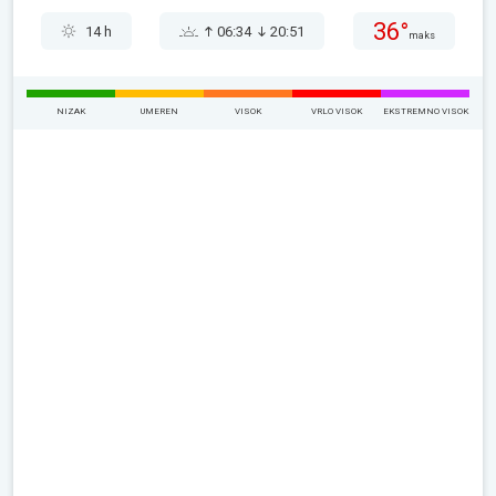
36°
14 h
06:34
20:51
maks
NIZAK
UMEREN
VISOK
VRLO VISOK
EKSTREMNO VISOK