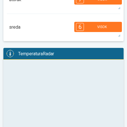
08:00
10:00
12:00
14:00
16:00
18:00
34°
13 h
06:37
20:47
maks
7
7
6
6
5
4
3
3
2
1
6
sreda
VISOK
08:00
10:00
12:00
14:00
16:00
18:00
34°
13 h
06:38
20:46
maks
6
6
6
6
5
4
4
3
2
2
1
TemperaturaRadar
08:00
10:00
12:00
14:00
16:00
18:00
35°
12 h
06:39
20:45
maks