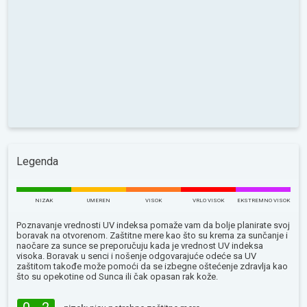
Legenda
NIZAK
UMEREN
VISOK
VRLO VISOK
EKSTREMNO VISOK
Poznavanje vrednosti UV indeksa pomaže vam da bolje planirate svoj
boravak na otvorenom. Zaštitne mere kao što su krema za sunčanje i
naočare za sunce se preporučuju kada je vrednost UV indeksa
visoka. Boravak u senci i nošenje odgovarajuće odeće sa UV
zaštitom takođe može pomoći da se izbegne oštećenje zdravlja kao
što su opekotine od Sunca ili čak opasan rak kože.