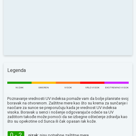
Legenda
NIZAK
UMEREN
VISOK
VRLO VISOK
EKSTREMNO VISOK
Poznavanje vrednosti UV indeksa pomaže vam da bolje planirate svoj
boravak na otvorenom. Zaštitne mere kao što su krema za sunčanje i
naočare za sunce se preporučuju kada je vrednost UV indeksa
visoka. Boravak u senci i nošenje odgovarajuće odeće sa UV
zaštitom takođe može pomoći da se izbegne oštećenje zdravlja kao
što su opekotine od Sunca ili čak opasan rak kože.
0 - 2
nizak:
nisu potrebne zaštitne mere.