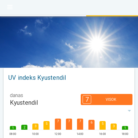
UV indeks Kyustendil
danas
7
VISOK
Kyustendil
7
7
7
6
5
5
3
3
2
1
1
08:00
10:00
12:00
14:00
16:00
18:00