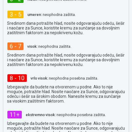
3 - 5
umeren:
neophodna zaštita.
Sredinom dana potražite hlad, nosite odgovarajuću odeću, šešir
i naočare za Sunce, koristite kremu za sunčanje sa dovoljnim
zaštitnim faktorom za nepokrivenu kožu.
6 - 7
visok:
neophodna zaštita.
Sredinom dana potražite hlad, nosite odgovarajuću odeću, šešir
i naočare za Sunce, koristite kremu za sunčanje sa dovoljnim
zaštitnim faktorom za nepokrivenu kožu.
8 - 10
vrlo visok:
neophodna posebna zaštita.
Izbegavajte da budete na otvorenom u podne. Ako to nije
moguće, potražite hlad. Nosite naočare za Sunce, odgovarajuću
odeću i šešir sa širokim obodom. Nanesite kremu za sunčanje
sa visokim zaštitnim faktorom.
11+
ekstremno visok:
neophodna posebna zaštita.
Izbegavajte da budete na otvorenom u podne. Ako to nije
moguće, potražite hlad. Nosite naočare za Sunce, odgovarajuću