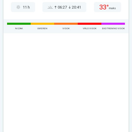
33°
11 h
06:27
20:41
maks
NIZAK
UMEREN
VISOK
VRLO VISOK
EKSTREMNO VISOK