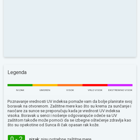
Legenda
NIZAK
UMEREN
VISOK
VRLO VISOK
EKSTREMNO VISOK
Poznavanje vrednosti UV indeksa pomaže vam da bolje planirate svoj
boravak na otvorenom. Zaštitne mere kao što su krema za sunčanje i
naočare za sunce se preporučuju kada je vrednost UV indeksa
visoka. Boravak u senci i nošenje odgovarajuće odeće sa UV
zaštitom takođe može pomoći da se izbegne oštećenje zdravlja kao
što su opekotine od Sunca ili čak opasan rak kože.
0 - 2
nizak:
nisu potrebne zaštitne mere.