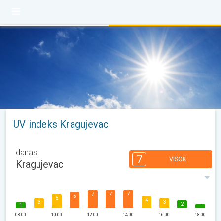
UV indeks Kragujevac
danas
7
VISOK
Kragujevac
7
7
7
6
5
4
3
3
2
1
08:00
10:00
12:00
14:00
16:00
18:00