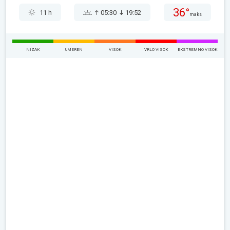
36°
11 h
05:30
19:52
maks
NIZAK
UMEREN
VISOK
VRLO VISOK
EKSTREMNO VISOK