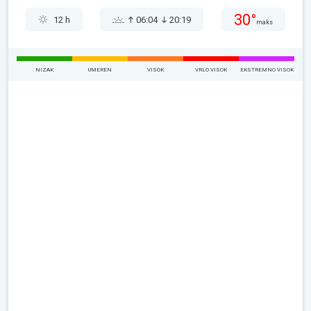
30°
12 h
06:04
20:19
maks
NIZAK
UMEREN
VISOK
VRLO VISOK
EKSTREMNO VISOK