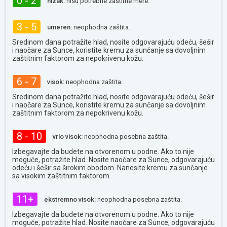
0 - 2
nizak:
nisu potrebne zaštitne mere.
3 - 5
umeren:
neophodna zaštita.
Sredinom dana potražite hlad, nosite odgovarajuću odeću, šešir
i naočare za Sunce, koristite kremu za sunčanje sa dovoljnim
zaštitnim faktorom za nepokrivenu kožu.
6 - 7
visok:
neophodna zaštita.
Sredinom dana potražite hlad, nosite odgovarajuću odeću, šešir
i naočare za Sunce, koristite kremu za sunčanje sa dovoljnim
zaštitnim faktorom za nepokrivenu kožu.
8 - 10
vrlo visok:
neophodna posebna zaštita.
Izbegavajte da budete na otvorenom u podne. Ako to nije
moguće, potražite hlad. Nosite naočare za Sunce, odgovarajuću
odeću i šešir sa širokim obodom. Nanesite kremu za sunčanje
sa visokim zaštitnim faktorom.
11+
ekstremno visok:
neophodna posebna zaštita.
Izbegavajte da budete na otvorenom u podne. Ako to nije
moguće, potražite hlad. Nosite naočare za Sunce, odgovarajuću