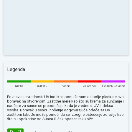
Legenda
NIZAK
UMEREN
VISOK
VRLO VISOK
EKSTREMNO VISOK
Poznavanje vrednosti UV indeksa pomaže vam da bolje planirate svoj
boravak na otvorenom. Zaštitne mere kao što su krema za sunčanje i
naočare za sunce se preporučuju kada je vrednost UV indeksa
visoka. Boravak u senci i nošenje odgovarajuće odeće sa UV
zaštitom takođe može pomoći da se izbegne oštećenje zdravlja kao
što su opekotine od Sunca ili čak opasan rak kože.