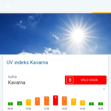
UV indeks Kavarna
sutra
8
VRLO VISOK
Kavarna
8
7
7
6
5
4
3
2
1
1
1
08:00
10:00
12:00
14:00
16:00
18:00