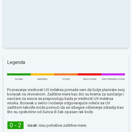
Legenda
NIZAK
UMEREN
VISOK
VRLO VISOK
EKSTREMNO VISOK
Poznavanje vrednosti UV indeksa pomaže vam da bolje planirate svoj
boravak na otvorenom. Zaštitne mere kao što su krema za sunčanje i
naočare za sunce se preporučuju kada je vrednost UV indeksa
visoka. Boravak u senci i nošenje odgovarajuće odeće sa UV
zaštitom takođe može pomoći da se izbegne oštećenje zdravlja kao
što su opekotine od Sunca ili čak opasan rak kože.
0 - 2
nizak:
nisu potrebne zaštitne mere.