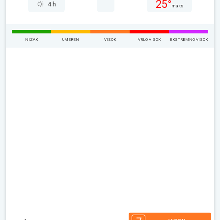
25°
4 h
maks
NIZAK
UMEREN
VISOK
VRLO VISOK
EKSTREMNO VISOK