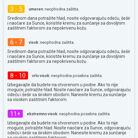
3 - 5
umeren:
neophodna zaštita.
Sredinom dana potražite hlad, nosite odgovarajuću odeću, šešir
i naočare za Sunce, koristite kremu za sunčanje sa dovoljnim
zaštitnim faktorom za nepokrivenu kožu.
6 - 7
visok:
neophodna zaštita.
Sredinom dana potražite hlad, nosite odgovarajuću odeću, šešir
i naočare za Sunce, koristite kremu za sunčanje sa dovoljnim
zaštitnim faktorom za nepokrivenu kožu.
8 - 10
vrlo visok:
neophodna posebna zaštita.
Izbegavajte da budete na otvorenom u podne. Ako to nije
moguće, potražite hlad. Nosite naočare za Sunce, odgovarajuću
odeću i šešir sa širokim obodom. Nanesite kremu za sunčanje
sa visokim zaštitnim faktorom.
11+
ekstremno visok:
neophodna posebna zaštita.
Izbegavajte da budete na otvorenom u podne. Ako to nije
moguće, potražite hlad. Nosite naočare za Sunce, odgovarajuću
odeću i šešir sa širokim obodom. Nanesite kremu za sunčanje
sa visokim zaštitnim faktorom.