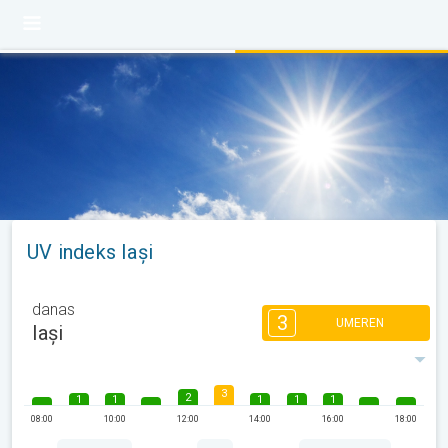
UV indeks Iași
danas
3
UMEREN
Iași
3
2
1
1
1
1
1
08:00
10:00
12:00
14:00
16:00
18:00