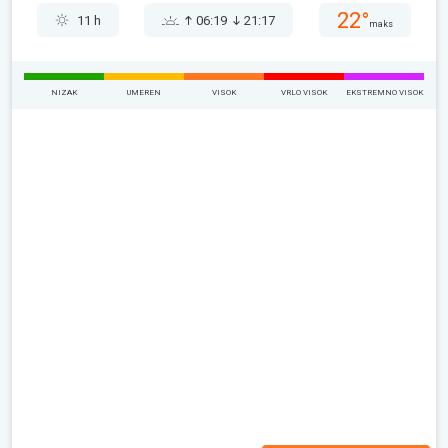
22°
11 h
06:19
21:17
maks
NIZAK
UMEREN
VISOK
VRLO VISOK
EKSTREMNO VISOK