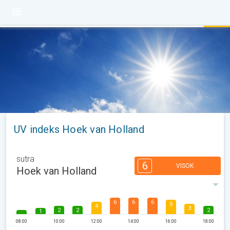
UV indeks Hoek van Holland
sutra
6
VISOK
Hoek van Holland
6
6
6
5
4
3
2
2
2
1
08:00
10:00
12:00
14:00
16:00
18:00