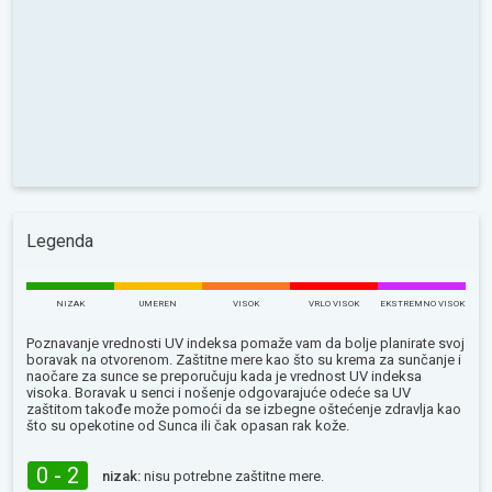
Legenda
NIZAK
UMEREN
VISOK
VRLO VISOK
EKSTREMNO VISOK
Poznavanje vrednosti UV indeksa pomaže vam da bolje planirate svoj
boravak na otvorenom. Zaštitne mere kao što su krema za sunčanje i
naočare za sunce se preporučuju kada je vrednost UV indeksa
visoka. Boravak u senci i nošenje odgovarajuće odeće sa UV
zaštitom takođe može pomoći da se izbegne oštećenje zdravlja kao
što su opekotine od Sunca ili čak opasan rak kože.
0 - 2
nizak:
nisu potrebne zaštitne mere.