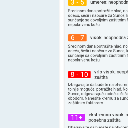
3 - 5
umeren:
neophodna
Sredinom dana potražite hlad, no
odeću, šešir i naočare za Sunce, 
sunčanje sa dovoljnim zaštitnim
nepokrivenu kožu.
6 - 7
visok:
neophodna z
Sredinom dana potražite hlad, no
odeću, šešir i naočare za Sunce, 
sunčanje sa dovoljnim zaštitnim
nepokrivenu kožu.
vrlo visok:
neoph
8 - 10
zaštita.
Izbegavajte da budete na otvore
to nije moguće, potražite hlad. N
Sunce, odgovarajuću odeću i šešir
obodom. Nanesite kremu za sunč
zaštitnim faktorom.
ekstremno visok:
n
11+
posebna zaštita.
Izbegavajte da budete na otvore