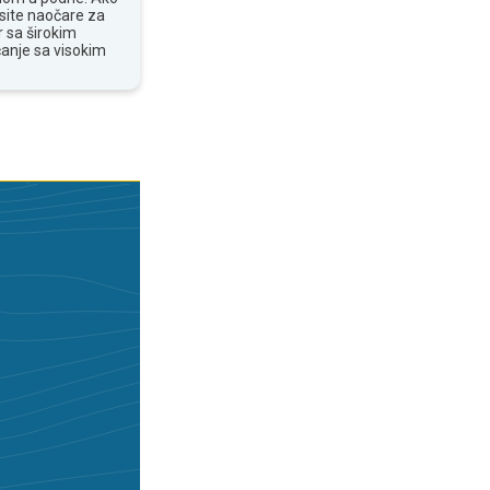
osite naočare za
 sa širokim
anje sa visokim