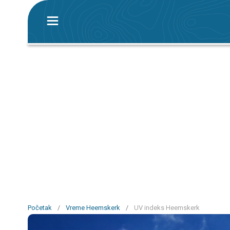
Početak
/
Vreme Heemskerk
/
UV indeks Heemskerk