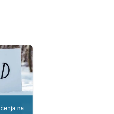
a. Prednosti i rizici. . .
ačenja na