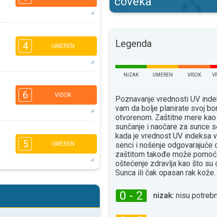
čoveka
6
4
3
2
Legenda
4
UMEREN
16:00
18:00
22°
maks
NIZAK
UMEREN
VISOK
V
4
3
3
1
6
16:00
18:00
VISOK
Poznavanje vrednosti UV ind
vam da bolje planirate svoj bo
22°
maks
otvorenom. Zaštitne mere kao
sunčanje i naočare za sunce s
5
4
3
kada je vrednost UV indeksa v
2
5
senci i nošenje odgovarajuće
UMEREN
16:00
18:00
zaštitom takođe može pomoći
oštećenje zdravlja kao što su
26°
maks
Sunca ili čak opasan rak kože.
5
4
3
2
0 - 2
16:00
18:00
nizak:
nisu potrebn
30°
maks