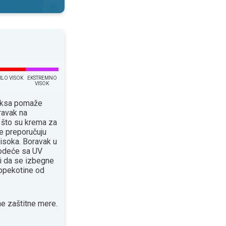
RLO VISOK
EKSTREMNO
VISOK
eksa pomaže
ravak na
 što su krema za
e preporučuju
isoka. Boravak u
 odeće sa UV
 da se izbegne
 opekotine od
e zaštitne mere.