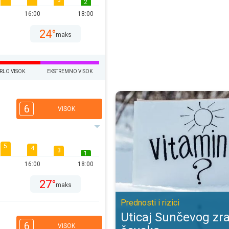
3
2
16:00
18:00
24°
maks
RLO VISOK
EKSTREMNO VISOK
Uticaj Sunčevog zračenja na čovek
6
VISOK
5
4
3
1
16:00
18:00
27°
maks
Prednosti i rizici
Uticaj Sunčevog zr
6
VISOK