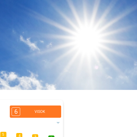
6
VISOK
5
4