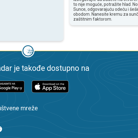
to nije moguće, potražite hlad. N
Sunce, odgovarajuću odeću i šešir
obodom. Nanesite kremu za sunč
zaštitnim faktorom.
dar je takođe dostupno na
uštvene mreže