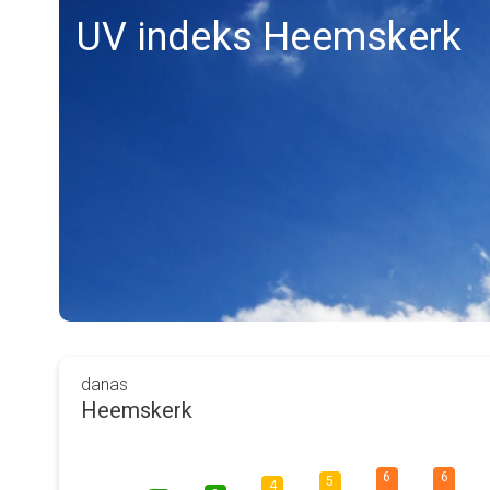
UV indeks Heemskerk
danas
Heemskerk
6
6
5
4