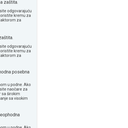
 zaštita.
site odgovarajuću
koristite kremu za
 faktorom za
aštita.
site odgovarajuću
koristite kremu za
 faktorom za
odna posebna
nom u podne. Ako
osite naočare za
 sa širokim
anje sa visokim
eophodna
nom u podne. Ako