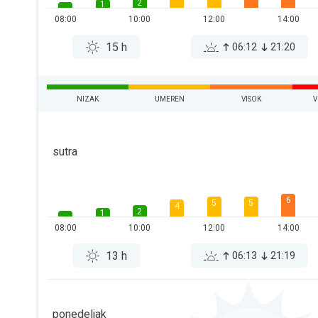
2
1
08:00
10:00
12:00
14:00
15 h
06:12
21:20
NIZAK
UMEREN
VISOK
V
sutra
6
5
5
4
2
1
08:00
10:00
12:00
14:00
13 h
06:13
21:19
ponedeljak