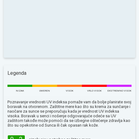
Legenda
NIZAK
UMEREN
VISOK
VRLO VISOK
EKSTREMNO VISOK
Poznavanje vrednosti UV indeksa pomaže vam da bolje planirate svoj
boravak na otvorenom. Zaštitne mere kao što su krema za sunčanje i
naočare za sunce se preporučuju kada je vrednost UV indeksa
visoka. Boravak u senci i nošenje odgovarajuće odeće sa UV
zaštitom takođe može pomoći da se izbegne oštećenje zdravlja kao
što su opekotine od Sunca ili čak opasan rak kože.