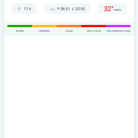
32°
11 h
06:31
20:50
maks
NIZAK
UMEREN
VISOK
VRLO VISOK
EKSTREMNO VISOK