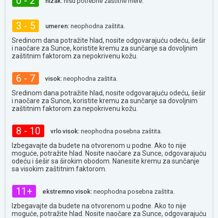
0 - 2
nizak:
nisu potrebne zaštitne mere.
3 - 5
umeren:
neophodna zaštita.
Sredinom dana potražite hlad, nosite odgovarajuću odeću, šešir
i naočare za Sunce, koristite kremu za sunčanje sa dovoljnim
zaštitnim faktorom za nepokrivenu kožu.
6 - 7
visok:
neophodna zaštita.
Sredinom dana potražite hlad, nosite odgovarajuću odeću, šešir
i naočare za Sunce, koristite kremu za sunčanje sa dovoljnim
zaštitnim faktorom za nepokrivenu kožu.
8 - 10
vrlo visok:
neophodna posebna zaštita.
Izbegavajte da budete na otvorenom u podne. Ako to nije
moguće, potražite hlad. Nosite naočare za Sunce, odgovarajuću
odeću i šešir sa širokim obodom. Nanesite kremu za sunčanje
sa visokim zaštitnim faktorom.
11+
ekstremno visok:
neophodna posebna zaštita.
Izbegavajte da budete na otvorenom u podne. Ako to nije
moguće, potražite hlad. Nosite naočare za Sunce, odgovarajuću