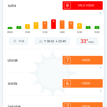
8
sutra
VRLO VISOK
8
7
6
6
5
4
3
1
1
1
08:00
10:00
12:00
14:00
16:00
18:00
33°
11 h
06:32
20:49
maks
7
utorak
VISOK
7
6
5
5
4
3
3
2
1
1
6
sreda
VISOK
08:00
10:00
12:00
14:00
16:00
18:00
31°
10 h
06:33
20:47
maks
6
6
6
5
4
3
2
1
1
1
7
četvrtak
VISOK