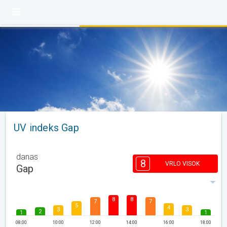
UV indeks Gap
danas
8
VRLO VISOK
Gap
8
8
7
7
5
4
3
3
2
1
1
08:00
10:00
12:00
14:00
16:00
18:00