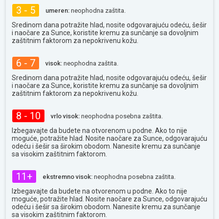
3 - 5
umeren:
neophodna zaštita.
Sredinom dana potražite hlad, nosite odgovarajuću odeću, šešir
i naočare za Sunce, koristite kremu za sunčanje sa dovoljnim
zaštitnim faktorom za nepokrivenu kožu.
6 - 7
visok:
neophodna zaštita.
Sredinom dana potražite hlad, nosite odgovarajuću odeću, šešir
i naočare za Sunce, koristite kremu za sunčanje sa dovoljnim
zaštitnim faktorom za nepokrivenu kožu.
8 - 10
vrlo visok:
neophodna posebna zaštita.
Izbegavajte da budete na otvorenom u podne. Ako to nije
moguće, potražite hlad. Nosite naočare za Sunce, odgovarajuću
odeću i šešir sa širokim obodom. Nanesite kremu za sunčanje
sa visokim zaštitnim faktorom.
11+
ekstremno visok:
neophodna posebna zaštita.
Izbegavajte da budete na otvorenom u podne. Ako to nije
moguće, potražite hlad. Nosite naočare za Sunce, odgovarajuću
odeću i šešir sa širokim obodom. Nanesite kremu za sunčanje
sa visokim zaštitnim faktorom.