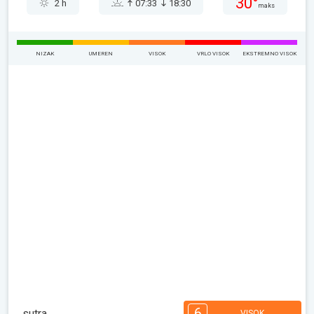
30°
2 h
07:33
18:30
maks
NIZAK
UMEREN
VISOK
VRLO VISOK
EKSTREMNO VISOK
6
sutra
VISOK