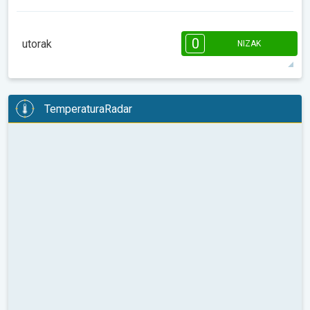
18°
10 h
07:31
18:32
maks
08:00
10:00
12:00
14:00
16:00
18:00
0
utorak
NIZAK
14°
0 h
07:30
18:32
maks
08:00
10:00
12:00
14:00
16:00
18:00
TemperaturaRadar
15°
1 h
07:29
18:33
maks