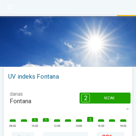
UV indeks Fontana
danas
2
NIZAK
Fontana
2
1
1
08:00
10:00
12:00
14:00
16:00
18:00