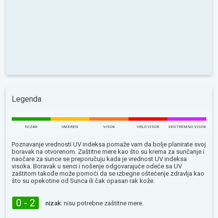
Legenda
NIZAK
UMEREN
VISOK
VRLO VISOK
EKSTREMNO VISOK
Poznavanje vrednosti UV indeksa pomaže vam da bolje planirate svoj
boravak na otvorenom. Zaštitne mere kao što su krema za sunčanje i
naočare za sunce se preporučuju kada je vrednost UV indeksa
visoka. Boravak u senci i nošenje odgovarajuće odeće sa UV
zaštitom takođe može pomoći da se izbegne oštećenje zdravlja kao
što su opekotine od Sunca ili čak opasan rak kože.
0 - 2
nizak:
nisu potrebne zaštitne mere.