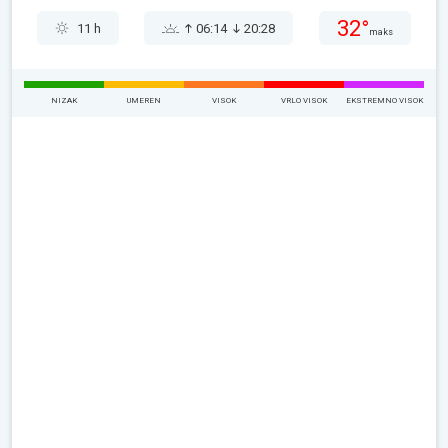
32°
11 h
06:14
20:28
maks
NIZAK
UMEREN
VISOK
VRLO VISOK
EKSTREMNO VISOK