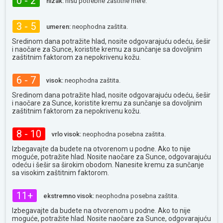
0 - 2
nizak:
nisu potrebne zaštitne mere.
3 - 5
umeren:
neophodna zaštita.
Sredinom dana potražite hlad, nosite odgovarajuću odeću, šešir
i naočare za Sunce, koristite kremu za sunčanje sa dovoljnim
zaštitnim faktorom za nepokrivenu kožu.
6 - 7
visok:
neophodna zaštita.
Sredinom dana potražite hlad, nosite odgovarajuću odeću, šešir
i naočare za Sunce, koristite kremu za sunčanje sa dovoljnim
zaštitnim faktorom za nepokrivenu kožu.
8 - 10
vrlo visok:
neophodna posebna zaštita.
Izbegavajte da budete na otvorenom u podne. Ako to nije
moguće, potražite hlad. Nosite naočare za Sunce, odgovarajuću
odeću i šešir sa širokim obodom. Nanesite kremu za sunčanje
sa visokim zaštitnim faktorom.
11+
ekstremno visok:
neophodna posebna zaštita.
Izbegavajte da budete na otvorenom u podne. Ako to nije
moguće, potražite hlad. Nosite naočare za Sunce, odgovarajuću