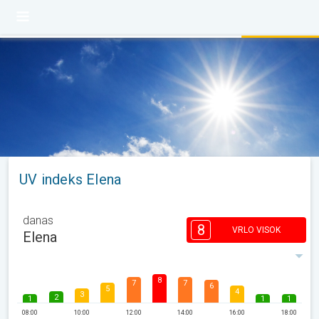
UV indeks Elena
danas
8
VRLO VISOK
Elena
8
7
7
6
5
4
3
2
1
1
1
08:00
10:00
12:00
14:00
16:00
18:00