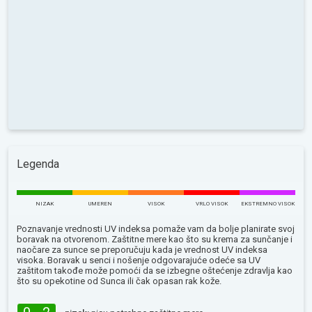
Legenda
NIZAK
UMEREN
VISOK
VRLO VISOK
EKSTREMNO VISOK
Poznavanje vrednosti UV indeksa pomaže vam da bolje planirate svoj
boravak na otvorenom. Zaštitne mere kao što su krema za sunčanje i
naočare za sunce se preporučuju kada je vrednost UV indeksa
visoka. Boravak u senci i nošenje odgovarajuće odeće sa UV
zaštitom takođe može pomoći da se izbegne oštećenje zdravlja kao
što su opekotine od Sunca ili čak opasan rak kože.