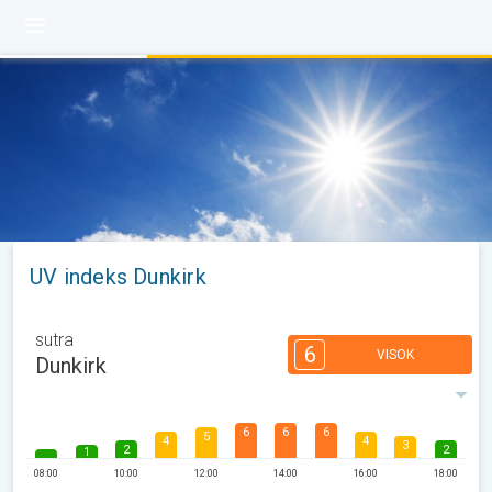
UV indeks Dunkirk
sutra
6
VISOK
Dunkirk
6
6
6
5
4
4
3
2
2
1
08:00
10:00
12:00
14:00
16:00
18:00