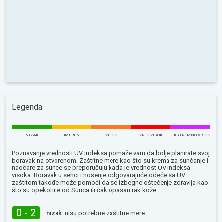
Legenda
NIZAK
UMEREN
VISOK
VRLO VISOK
EKSTREMNO VISOK
Poznavanje vrednosti UV indeksa pomaže vam da bolje planirate svoj
boravak na otvorenom. Zaštitne mere kao što su krema za sunčanje i
naočare za sunce se preporučuju kada je vrednost UV indeksa
visoka. Boravak u senci i nošenje odgovarajuće odeće sa UV
zaštitom takođe može pomoći da se izbegne oštećenje zdravlja kao
što su opekotine od Sunca ili čak opasan rak kože.
0 - 2
nizak:
nisu potrebne zaštitne mere.