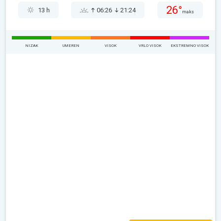
26°
13 h
06:26
21:24
maks
NIZAK
UMEREN
VISOK
VRLO VISOK
EKSTREMNO VISOK