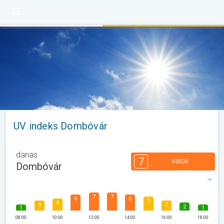
UV indeks Dombóvár
danas
7
VISOK
Dombóvár
7
7
6
6
5
4
3
3
2
1
1
08:00
10:00
12:00
14:00
16:00
18:00