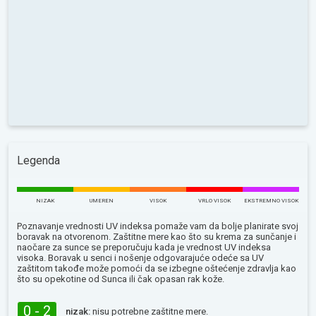
Legenda
NIZAK
UMEREN
VISOK
VRLO VISOK
EKSTREMNO VISOK
Poznavanje vrednosti UV indeksa pomaže vam da bolje planirate svoj
boravak na otvorenom. Zaštitne mere kao što su krema za sunčanje i
naočare za sunce se preporučuju kada je vrednost UV indeksa
visoka. Boravak u senci i nošenje odgovarajuće odeće sa UV
zaštitom takođe može pomoći da se izbegne oštećenje zdravlja kao
što su opekotine od Sunca ili čak opasan rak kože.
0 - 2
nizak:
nisu potrebne zaštitne mere.