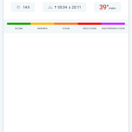
39°
14 h
05:34
20:11
maks
NIZAK
UMEREN
VISOK
VRLO VISOK
EKSTREMNO VISOK