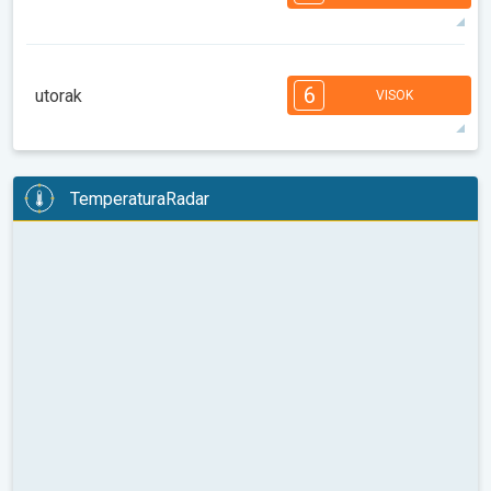
08:00
10:00
12:00
14:00
16:00
18:00
34°
14 h
05:38
20:06
maks
7
7
7
6
5
4
3
3
2
1
1
6
utorak
VISOK
08:00
10:00
12:00
14:00
16:00
18:00
36°
14 h
05:39
20:05
maks
6
6
6
6
5
5
4
3
2
2
1
TemperaturaRadar
08:00
10:00
12:00
14:00
16:00
18:00
36°
14 h
05:40
20:03
maks