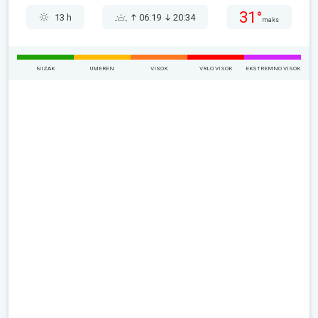
31°
13 h
06:19
20:34
maks
NIZAK
UMEREN
VISOK
VRLO VISOK
EKSTREMNO VISOK