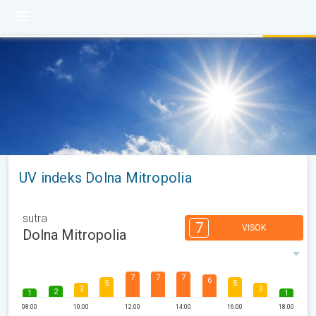
UV indeks Dolna Mitropolia
sutra
7
VISOK
Dolna Mitropolia
7
7
7
6
5
5
3
3
2
1
1
08:00
10:00
12:00
14:00
16:00
18:00