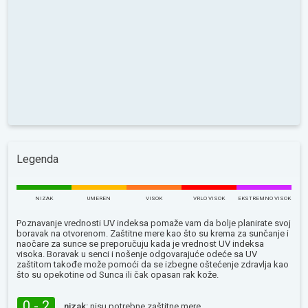
Legenda
NIZAK
UMEREN
VISOK
VRLO VISOK
EKSTREMNO VISOK
Poznavanje vrednosti UV indeksa pomaže vam da bolje planirate svoj
boravak na otvorenom. Zaštitne mere kao što su krema za sunčanje i
naočare za sunce se preporučuju kada je vrednost UV indeksa
visoka. Boravak u senci i nošenje odgovarajuće odeće sa UV
zaštitom takođe može pomoći da se izbegne oštećenje zdravlja kao
što su opekotine od Sunca ili čak opasan rak kože.
0 - 2
nizak:
nisu potrebne zaštitne mere.