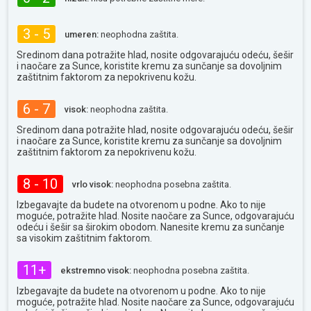
3 - 5
umeren:
neophodna zaštita.
Sredinom dana potražite hlad, nosite odgovarajuću odeću, šešir
i naočare za Sunce, koristite kremu za sunčanje sa dovoljnim
zaštitnim faktorom za nepokrivenu kožu.
6 - 7
visok:
neophodna zaštita.
Sredinom dana potražite hlad, nosite odgovarajuću odeću, šešir
i naočare za Sunce, koristite kremu za sunčanje sa dovoljnim
zaštitnim faktorom za nepokrivenu kožu.
8 - 10
vrlo visok:
neophodna posebna zaštita.
Izbegavajte da budete na otvorenom u podne. Ako to nije
moguće, potražite hlad. Nosite naočare za Sunce, odgovarajuću
odeću i šešir sa širokim obodom. Nanesite kremu za sunčanje
sa visokim zaštitnim faktorom.
11+
ekstremno visok:
neophodna posebna zaštita.
Izbegavajte da budete na otvorenom u podne. Ako to nije
moguće, potražite hlad. Nosite naočare za Sunce, odgovarajuću