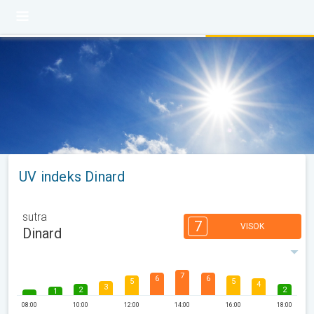
UV indeks Dinard
sutra
7
VISOK
Dinard
7
6
6
5
5
4
3
2
2
1
08:00
10:00
12:00
14:00
16:00
18:00