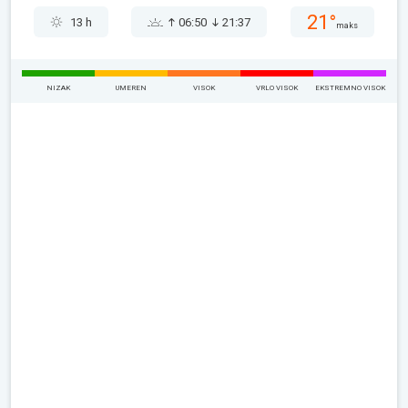
21°
13 h
06:50
21:37
maks
NIZAK
UMEREN
VISOK
VRLO VISOK
EKSTREMNO VISOK