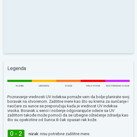
Legenda
NIZAK
UMEREN
VISOK
VRLO VISOK
EKSTREMNO VISOK
Poznavanje vrednosti UV indeksa pomaže vam da bolje planirate svoj
boravak na otvorenom. Zaštitne mere kao što su krema za sunčanje i
naočare za sunce se preporučuju kada je vrednost UV indeksa
visoka. Boravak u senci i nošenje odgovarajuće odeće sa UV
zaštitom takođe može pomoći da se izbegne oštećenje zdravlja kao
što su opekotine od Sunca ili čak opasan rak kože.
0 - 2
nizak:
nisu potrebne zaštitne mere.