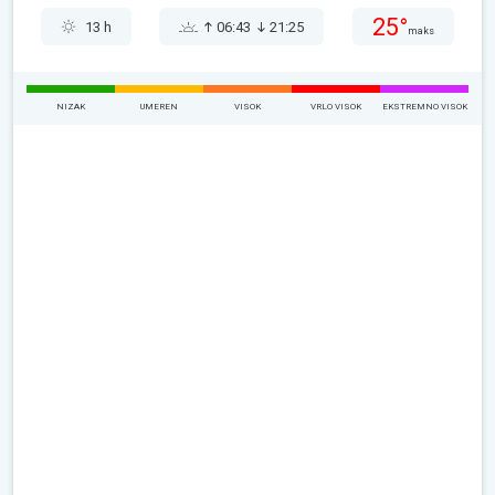
25°
13 h
06:43
21:25
maks
NIZAK
UMEREN
VISOK
VRLO VISOK
EKSTREMNO VISOK