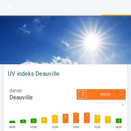
UV indeks Deauville
danas
7
VISOK
Deauville
7
7
6
5
5
4
3
2
2
1
08:00
10:00
12:00
14:00
16:00
18:00