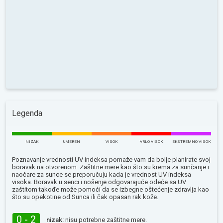
Legenda
NIZAK
UMEREN
VISOK
VRLO VISOK
EKSTREMNO VISOK
Poznavanje vrednosti UV indeksa pomaže vam da bolje planirate svoj
boravak na otvorenom. Zaštitne mere kao što su krema za sunčanje i
naočare za sunce se preporučuju kada je vrednost UV indeksa
visoka. Boravak u senci i nošenje odgovarajuće odeće sa UV
zaštitom takođe može pomoći da se izbegne oštećenje zdravlja kao
što su opekotine od Sunca ili čak opasan rak kože.
0 - 2
nizak:
nisu potrebne zaštitne mere.