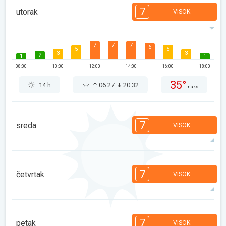
7
utorak
VISOK
7
7
7
6
5
5
3
3
2
1
1
08:00
10:00
12:00
14:00
16:00
18:00
35°
14 h
06:27
20:32
maks
7
sreda
VISOK
7
7
6
6
5
4
3
2
1
1
1
7
četvrtak
VISOK
08:00
10:00
12:00
14:00
16:00
18:00
34°
12 h
06:28
20:31
maks
7
6
6
5
5
4
4
3
3
2
1
7
petak
VISOK