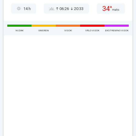
34°
14 h
06:26
20:33
maks
NIZAK
UMEREN
VISOK
VRLO VISOK
EKSTREMNO VISOK