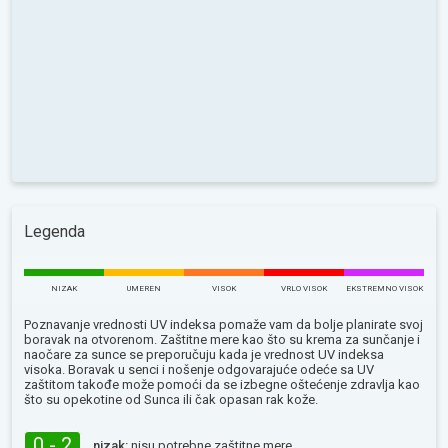
Legenda
NIZAK
UMEREN
VISOK
VRLO VISOK
EKSTREMNO VISOK
Poznavanje vrednosti UV indeksa pomaže vam da bolje planirate svoj
boravak na otvorenom. Zaštitne mere kao što su krema za sunčanje i
naočare za sunce se preporučuju kada je vrednost UV indeksa
visoka. Boravak u senci i nošenje odgovarajuće odeće sa UV
zaštitom takođe može pomoći da se izbegne oštećenje zdravlja kao
što su opekotine od Sunca ili čak opasan rak kože.
0 - 2
nizak:
nisu potrebne zaštitne mere.