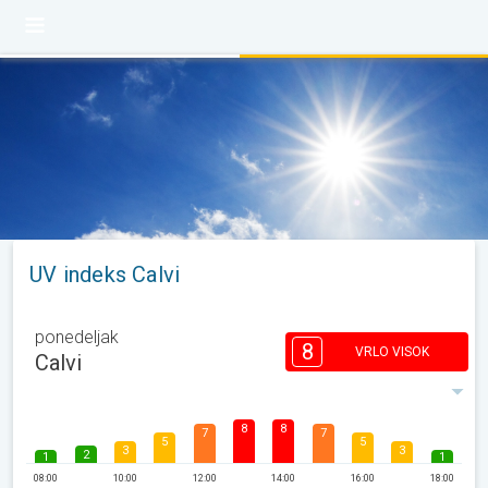
UV indeks Calvi
ponedeljak
8
VRLO VISOK
Calvi
8
8
7
7
5
5
3
3
2
1
1
08:00
10:00
12:00
14:00
16:00
18:00