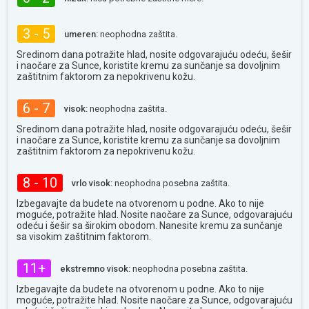
3 - 5
umeren:
neophodna zaštita.
Sredinom dana potražite hlad, nosite odgovarajuću odeću, šešir
i naočare za Sunce, koristite kremu za sunčanje sa dovoljnim
zaštitnim faktorom za nepokrivenu kožu.
6 - 7
visok:
neophodna zaštita.
Sredinom dana potražite hlad, nosite odgovarajuću odeću, šešir
i naočare za Sunce, koristite kremu za sunčanje sa dovoljnim
zaštitnim faktorom za nepokrivenu kožu.
8 - 10
vrlo visok:
neophodna posebna zaštita.
Izbegavajte da budete na otvorenom u podne. Ako to nije
moguće, potražite hlad. Nosite naočare za Sunce, odgovarajuću
odeću i šešir sa širokim obodom. Nanesite kremu za sunčanje
sa visokim zaštitnim faktorom.
11+
ekstremno visok:
neophodna posebna zaštita.
Izbegavajte da budete na otvorenom u podne. Ako to nije
moguće, potražite hlad. Nosite naočare za Sunce, odgovarajuću