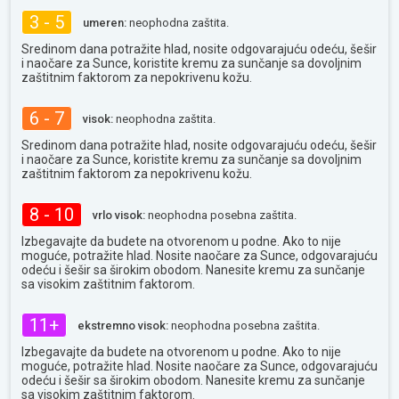
3 - 5
umeren:
neophodna zaštita.
Sredinom dana potražite hlad, nosite odgovarajuću odeću, šešir
i naočare za Sunce, koristite kremu za sunčanje sa dovoljnim
zaštitnim faktorom za nepokrivenu kožu.
6 - 7
visok:
neophodna zaštita.
Sredinom dana potražite hlad, nosite odgovarajuću odeću, šešir
i naočare za Sunce, koristite kremu za sunčanje sa dovoljnim
zaštitnim faktorom za nepokrivenu kožu.
8 - 10
vrlo visok:
neophodna posebna zaštita.
Izbegavajte da budete na otvorenom u podne. Ako to nije
moguće, potražite hlad. Nosite naočare za Sunce, odgovarajuću
odeću i šešir sa širokim obodom. Nanesite kremu za sunčanje
sa visokim zaštitnim faktorom.
11+
ekstremno visok:
neophodna posebna zaštita.
Izbegavajte da budete na otvorenom u podne. Ako to nije
moguće, potražite hlad. Nosite naočare za Sunce, odgovarajuću
odeću i šešir sa širokim obodom. Nanesite kremu za sunčanje
sa visokim zaštitnim faktorom.