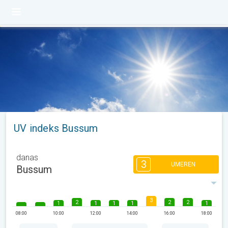
UV indeks Bussum
danas
3
UMEREN
Bussum
3
2
2
2
1
1
1
1
1
08:00
10:00
12:00
14:00
16:00
18:00