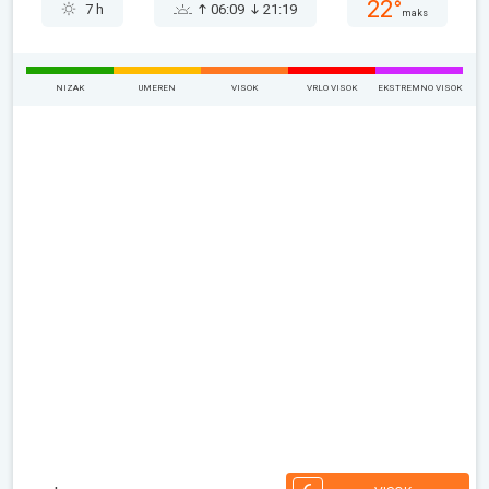
22°
7 h
06:09
21:19
maks
NIZAK
UMEREN
VISOK
VRLO VISOK
EKSTREMNO VISOK