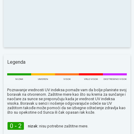
Legenda
NIZAK
UMEREN
VISOK
VRLO VISOK
EKSTREMNO VISOK
Poznavanje vrednosti UV indeksa pomaže vam da bolje planirate svoj
boravak na otvorenom. Zaštitne mere kao što su krema za sunčanje i
naočare za sunce se preporučuju kada je vrednost UV indeksa
visoka. Boravak u senci i nošenje odgovarajuće odeće sa UV
zaštitom takođe može pomoći da se izbegne oštećenje zdravlja kao
što su opekotine od Sunca ili čak opasan rak kože.
0 - 2
nizak:
nisu potrebne zaštitne mere.