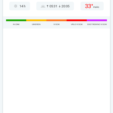
33°
14 h
05:31
20:05
maks
NIZAK
UMEREN
VISOK
VRLO VISOK
EKSTREMNO VISOK