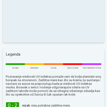
Legenda
NIZAK
UMEREN
VISOK
VRLO VISOK
EKSTREMNO VISOK
Poznavanje vrednosti UV indeksa pomaže vam da bolje planirate svoj
boravak na otvorenom. Zaštitne mere kao što su krema za sunčanje i
naočare za sunce se preporučuju kada je vrednost UV indeksa
visoka. Boravak u senci i nošenje odgovarajuće odeće sa UV
zaštitom takođe može pomoći da se izbegne oštećenje zdravlja kao
što su opekotine od Sunca ili čak opasan rak kože.
0 - 2
nizak:
nisu potrebne zaštitne mere.