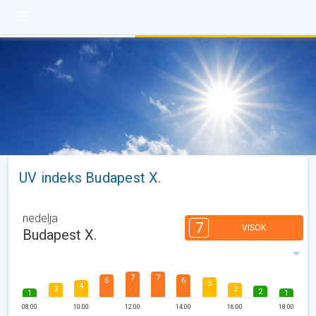
UV indeks Budapest X.
nedelja
7
VISOK
Budapest X.
7
7
6
6
5
4
3
3
2
1
1
08:00
10:00
12:00
14:00
16:00
18:00