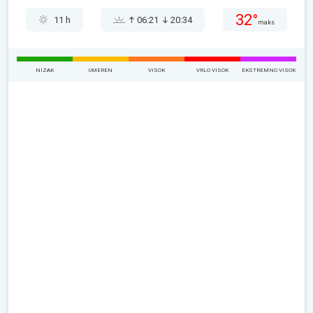
32°
11 h
06:21
20:34
maks
NIZAK
UMEREN
VISOK
VRLO VISOK
EKSTREMNO VISOK