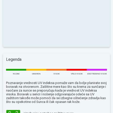
Legenda
NIZAK
UMEREN
VISOK
VRLO VISOK
EKSTREMNO VISOK
Poznavanje vrednosti UV indeksa pomaže vam da bolje planirate svoj
boravak na otvorenom. Zaštitne mere kao što su krema za sunčanje i
naočare za sunce se preporučuju kada je vrednost UV indeksa
visoka. Boravak u senci i nošenje odgovarajuće odeće sa UV
zaštitom takođe može pomoći da se izbegne oštećenje zdravlja kao
što su opekotine od Sunca ili čak opasan rak kože.