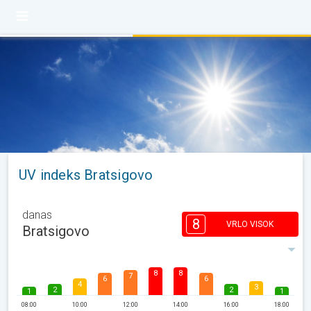
UV indeks Bratsigovo
danas
8
VRLO VISOK
Bratsigovo
8
8
7
6
6
4
3
2
2
1
1
08:00
10:00
12:00
14:00
16:00
18:00