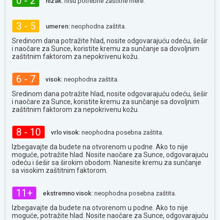
0 - 2
nizak:
nisu potrebne zaštitne mere.
3 - 5
umeren:
neophodna zaštita.
Sredinom dana potražite hlad, nosite odgovarajuću odeću, šešir
i naočare za Sunce, koristite kremu za sunčanje sa dovoljnim
zaštitnim faktorom za nepokrivenu kožu.
6 - 7
visok:
neophodna zaštita.
Sredinom dana potražite hlad, nosite odgovarajuću odeću, šešir
i naočare za Sunce, koristite kremu za sunčanje sa dovoljnim
zaštitnim faktorom za nepokrivenu kožu.
8 - 10
vrlo visok:
neophodna posebna zaštita.
Izbegavajte da budete na otvorenom u podne. Ako to nije
moguće, potražite hlad. Nosite naočare za Sunce, odgovarajuću
odeću i šešir sa širokim obodom. Nanesite kremu za sunčanje
sa visokim zaštitnim faktorom.
11+
ekstremno visok:
neophodna posebna zaštita.
Izbegavajte da budete na otvorenom u podne. Ako to nije
moguće, potražite hlad. Nosite naočare za Sunce, odgovarajuću