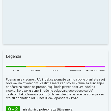
Legenda
NIZAK
UMEREN
VISOK
VRLO VISOK
EKSTREMNO VISOK
Poznavanje vrednosti UV indeksa pomaže vam da bolje planirate svoj
boravak na otvorenom. Zaštitne mere kao što su krema za sunčanje i
naočare za sunce se preporučuju kada je vrednost UV indeksa
visoka. Boravak u senci i nošenje odgovarajuće odeće sa UV
zaštitom takođe može pomoći da se izbegne oštećenje zdravlja kao
što su opekotine od Sunca ili čak opasan rak kože.
0 - 2
nizak:
nisu potrebne zaštitne mere.