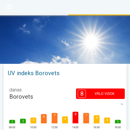
UV indeks Borovets
danas
8
VRLO VISOK
Borovets
8
7
7
6
5
4
3
3
2
1
1
08:00
10:00
12:00
14:00
16:00
18:00