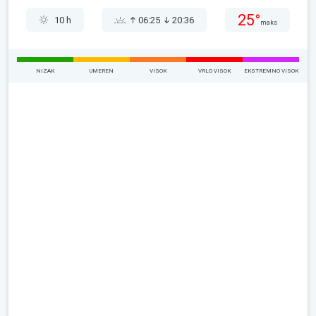
25°
10 h
06:25
20:36
maks
NIZAK
UMEREN
VISOK
VRLO VISOK
EKSTREMNO VISOK