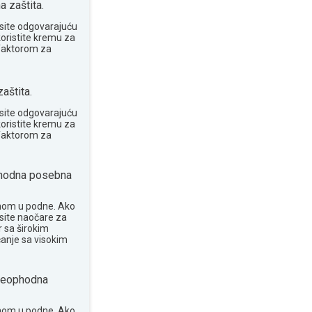
 zaštita.
site odgovarajuću
koristite kremu za
 faktorom za
aštita.
site odgovarajuću
koristite kremu za
 faktorom za
odna posebna
nom u podne. Ako
osite naočare za
 sa širokim
anje sa visokim
eophodna
nom u podne. Ako