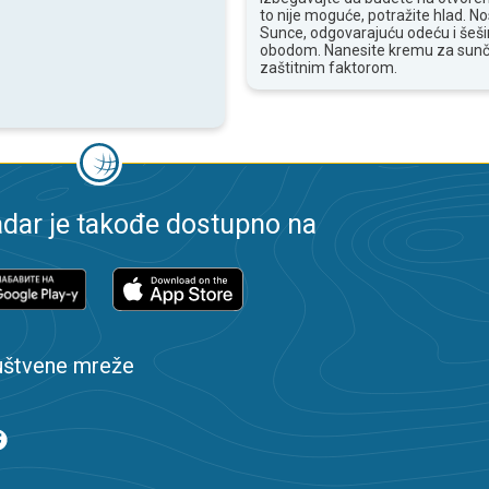
to nije moguće, potražite hlad. N
Sunce, odgovarajuću odeću i šešir
obodom. Nanesite kremu za sunč
zaštitnim faktorom.
dar je takođe dostupno na
uštvene mreže