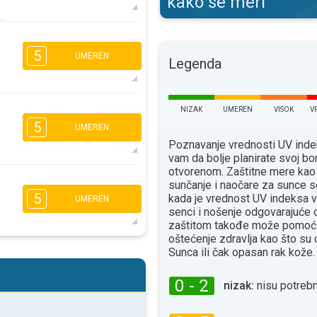
kako se meri
5
4
2
1
5
UMEREN
16:00
18:00
Legenda
31°
maks
NIZAK
UMEREN
VISOK
V
1
1
5
UMEREN
16:00
18:00
Poznavanje vrednosti UV ind
26°
vam da bolje planirate svoj bo
maks
otvorenom. Zaštitne mere kao
5
4
sunčanje i naočare za sunce s
2
2
5
kada je vrednost UV indeksa v
UMEREN
16:00
18:00
senci i nošenje odgovarajuće
zaštitom takođe može pomoći
25°
maks
oštećenje zdravlja kao što su
5
Sunca ili čak opasan rak kože.
4
2
2
16:00
18:00
0 - 2
nizak:
nisu potrebn
30°
maks