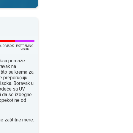
RLO VISOK
EKSTREMNO
VISOK
eksa pomaže
ravak na
 što su krema za
e preporučuju
isoka. Boravak u
 odeće sa UV
 da se izbegne
 opekotine od
e zaštitne mere.