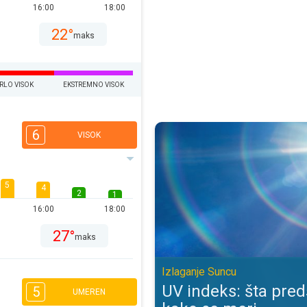
16:00
18:00
22°
maks
RLO VISOK
EKSTREMNO VISOK
UV indeks: šta predstavlja, kako 
6
VISOK
5
4
2
1
16:00
18:00
27°
maks
Izlaganje Suncu
UV indeks: šta preds
5
UMEREN