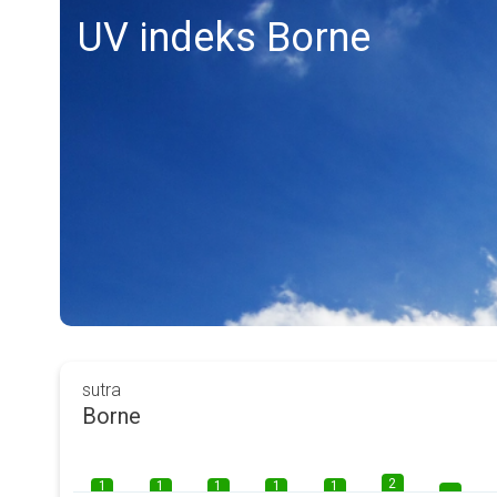
UV indeks Borne
sutra
Borne
2
1
1
1
1
1