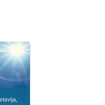
se meri. Izlaganje Suncu. . .
tavlja,