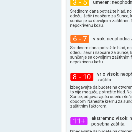
3 - 5
umeren:
neophodna
Sredinom dana potražite hlad, no
odeću, šešir i naočare za Sunce, 
sunčanje sa dovoljnim zaštitnim
nepokrivenu kožu.
6 - 7
visok:
neophodna z
Sredinom dana potražite hlad, no
odeću, šešir i naočare za Sunce, 
sunčanje sa dovoljnim zaštitnim
nepokrivenu kožu.
vrlo visok:
neoph
8 - 10
zaštita.
Izbegavajte da budete na otvore
to nije moguće, potražite hlad. N
Sunce, odgovarajuću odeću i šešir
obodom. Nanesite kremu za sunč
zaštitnim faktorom.
ekstremno visok:
n
11+
posebna zaštita.
Izbegavajte da budete na otvore