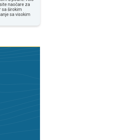
osite naočare za
 sa širokim
anje sa visokim