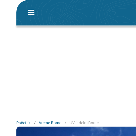
Početak
/
Vreme Borne
/
UV indeks Borne