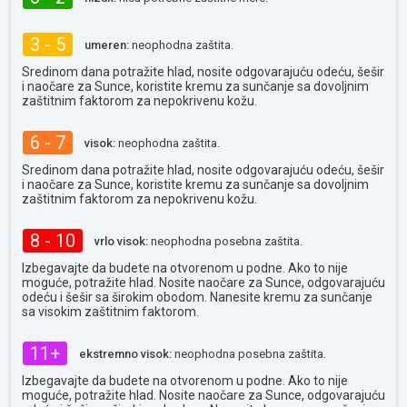
3 - 5
umeren:
neophodna zaštita.
Sredinom dana potražite hlad, nosite odgovarajuću odeću, šešir
i naočare za Sunce, koristite kremu za sunčanje sa dovoljnim
zaštitnim faktorom za nepokrivenu kožu.
6 - 7
visok:
neophodna zaštita.
Sredinom dana potražite hlad, nosite odgovarajuću odeću, šešir
i naočare za Sunce, koristite kremu za sunčanje sa dovoljnim
zaštitnim faktorom za nepokrivenu kožu.
8 - 10
vrlo visok:
neophodna posebna zaštita.
Izbegavajte da budete na otvorenom u podne. Ako to nije
moguće, potražite hlad. Nosite naočare za Sunce, odgovarajuću
odeću i šešir sa širokim obodom. Nanesite kremu za sunčanje
sa visokim zaštitnim faktorom.
11+
ekstremno visok:
neophodna posebna zaštita.
Izbegavajte da budete na otvorenom u podne. Ako to nije
moguće, potražite hlad. Nosite naočare za Sunce, odgovarajuću