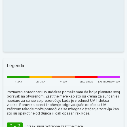
Legenda
NIZAK
UMEREN
VISOK
VRLO VISOK
EKSTREMNO VISOK
Poznavanje vrednosti UV indeksa pomaže vam da bolje planirate svoj
boravak na otvorenom. Zaštitne mere kao što su krema za sunčanje i
naočare za sunce se preporučuju kada je vrednost UV indeksa
visoka. Boravak u senci i nošenje odgovarajuće odeće sa UV
zaštitom takođe može pomoći da se izbegne oštećenje zdravlja kao
što su opekotine od Sunca ili čak opasan rak kože.
0 - 2
nizak:
nisu potrebne zaštitne mere.