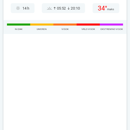
34°
14 h
05:52
20:10
maks
NIZAK
UMEREN
VISOK
VRLO VISOK
EKSTREMNO VISOK