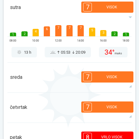
7
sutra
VISOK
7
7
7
6
5
4
3
2
2
1
1
08:00
10:00
12:00
14:00
16:00
18:00
34°
13 h
05:53
20:09
maks
7
sreda
VISOK
7
7
6
5
5
4
3
2
2
1
1
7
četvrtak
VISOK
08:00
10:00
12:00
14:00
16:00
18:00
32°
14 h
05:54
20:07
maks
7
7
7
6
5
4
4
2
2
1
1
8
petak
VRLO VISOK