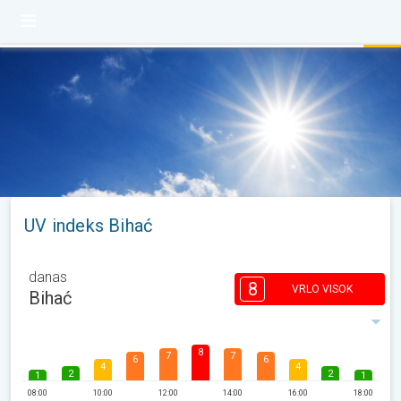
UV indeks Bihać
danas
8
VRLO VISOK
Bihać
8
7
7
6
6
4
4
2
2
1
1
08:00
10:00
12:00
14:00
16:00
18:00