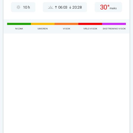
30°
10 h
06:03
20:28
maks
NIZAK
UMEREN
VISOK
VRLO VISOK
EKSTREMNO VISOK