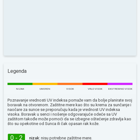
Legenda
NIZAK
UMEREN
VISOK
VRLO VISOK
EKSTREMNO VISOK
Poznavanje vrednosti UV indeksa pomaže vam da bolje planirate svoj
boravak na otvorenom. Zaštitne mere kao što su krema za sunčanje i
naočare za sunce se preporučuju kada je vrednost UV indeksa
visoka. Boravak u senci i nošenje odgovarajuće odeće sa UV
zaštitom takođe može pomoći da se izbegne oštećenje zdravlja kao
što su opekotine od Sunca ili čak opasan rak kože.
0 - 2
nizak:
nisu potrebne zaštitne mere.