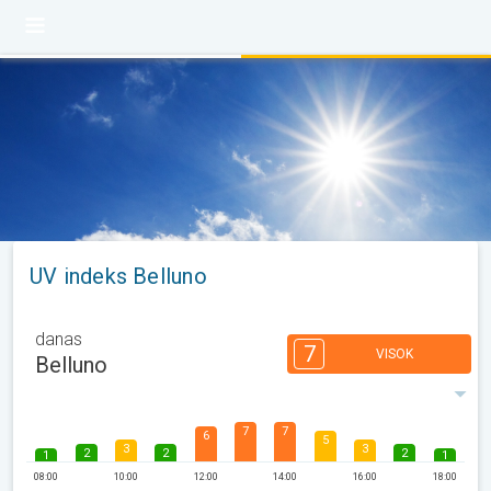
UV indeks Belluno
danas
7
VISOK
Belluno
7
7
6
5
3
3
2
2
2
1
1
08:00
10:00
12:00
14:00
16:00
18:00