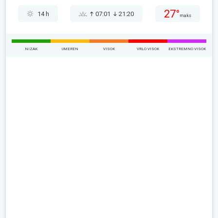
27°
14 h
07:01
21:20
maks
NIZAK
UMEREN
VISOK
VRLO VISOK
EKSTREMNO VISOK