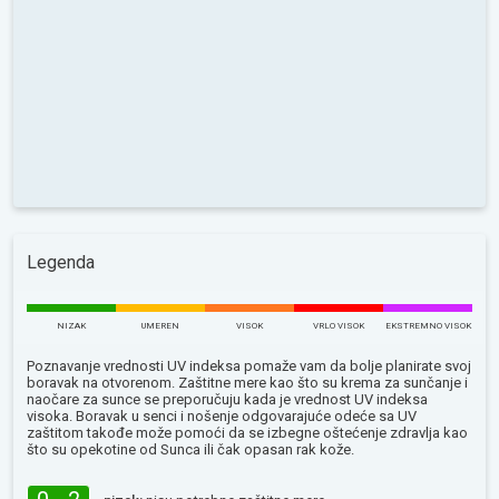
Legenda
NIZAK
UMEREN
VISOK
VRLO VISOK
EKSTREMNO VISOK
Poznavanje vrednosti UV indeksa pomaže vam da bolje planirate svoj
boravak na otvorenom. Zaštitne mere kao što su krema za sunčanje i
naočare za sunce se preporučuju kada je vrednost UV indeksa
visoka. Boravak u senci i nošenje odgovarajuće odeće sa UV
zaštitom takođe može pomoći da se izbegne oštećenje zdravlja kao
što su opekotine od Sunca ili čak opasan rak kože.