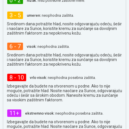
0 - 2
nizak:
nisu potrebne zaštitne mere.
3 - 5
umeren:
neophodna zaštita.
Sredinom dana potražite hlad, nosite odgovarajuću odeću, šešir
i naočare za Sunce, koristite kremu za sunčanje sa dovoljnim
zaštitnim faktorom za nepokrivenu kožu.
6 - 7
visok:
neophodna zaštita.
Sredinom dana potražite hlad, nosite odgovarajuću odeću, šešir
i naočare za Sunce, koristite kremu za sunčanje sa dovoljnim
zaštitnim faktorom za nepokrivenu kožu.
8 - 10
vrlo visok:
neophodna posebna zaštita.
Izbegavajte da budete na otvorenom u podne. Ako to nije
moguće, potražite hlad. Nosite naočare za Sunce, odgovarajuću
odeću i šešir sa širokim obodom. Nanesite kremu za sunčanje
sa visokim zaštitnim faktorom.
11+
ekstremno visok:
neophodna posebna zaštita.
Izbegavajte da budete na otvorenom u podne. Ako to nije
moguće, potražite hlad. Nosite naočare za Sunce, odgovarajuću