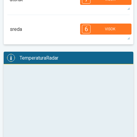
08:00
10:00
12:00
14:00
16:00
18:00
28°
10 h
07:04
21:16
maks
7
7
6
5
5
4
4
2
2
1
6
sreda
VISOK
08:00
10:00
12:00
14:00
16:00
18:00
29°
12 h
07:05
21:15
maks
6
6
6
6
5
5
4
3
2
2
1
TemperaturaRadar
08:00
10:00
12:00
14:00
16:00
18:00
30°
12 h
07:07
21:13
maks