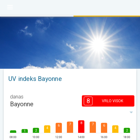
UV indeks Bayonne
danas
8
VRLO VISOK
Bayonne
8
7
7
6
6
4
4
2
2
1
08:00
10:00
12:00
14:00
16:00
18:00