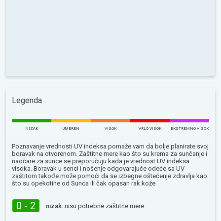
Legenda
NIZAK
UMEREN
VISOK
VRLO VISOK
EKSTREMNO VISOK
Poznavanje vrednosti UV indeksa pomaže vam da bolje planirate svoj
boravak na otvorenom. Zaštitne mere kao što su krema za sunčanje i
naočare za sunce se preporučuju kada je vrednost UV indeksa
visoka. Boravak u senci i nošenje odgovarajuće odeće sa UV
zaštitom takođe može pomoći da se izbegne oštećenje zdravlja kao
što su opekotine od Sunca ili čak opasan rak kože.
0 - 2
nizak:
nisu potrebne zaštitne mere.