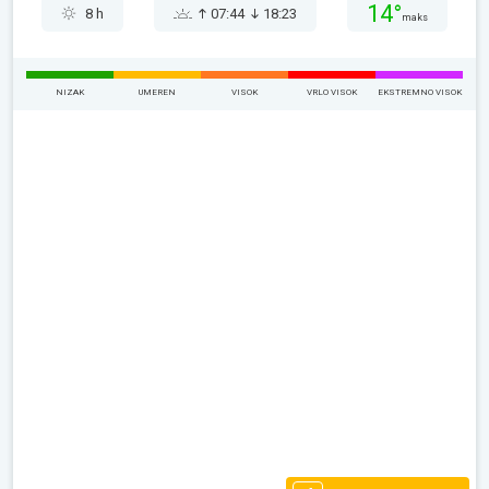
14°
8 h
07:44
18:23
maks
NIZAK
UMEREN
VISOK
VRLO VISOK
EKSTREMNO VISOK