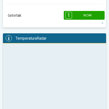
12°
8 h
07:41
18:25
maks
08:00
10:00
12:00
14:00
16:00
18:00
1
četvrtak
NIZAK
9°
0 h
07:40
18:26
maks
1
1
1
08:00
10:00
12:00
14:00
16:00
18:00
TemperaturaRadar
13°
2 h
07:39
18:27
maks