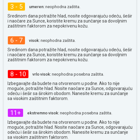
3 - 5
umeren:
neophodna zaštita.
Sredinom dana potražite hlad, nosite odgovarajuću odeću, šešir
i naočare za Sunce, koristite kremu za sunčanje sa dovoljnim
zaštitnim faktorom za nepokrivenu kožu.
6 - 7
visok:
neophodna zaštita.
Sredinom dana potražite hlad, nosite odgovarajuću odeću, šešir
i naočare za Sunce, koristite kremu za sunčanje sa dovoljnim
zaštitnim faktorom za nepokrivenu kožu.
8 - 10
vrlo visok:
neophodna posebna zaštita.
Izbegavajte da budete na otvorenom u podne. Ako to nije
moguće, potražite hlad. Nosite naočare za Sunce, odgovarajuću
odeću i šešir sa širokim obodom. Nanesite kremu za sunčanje
sa visokim zaštitnim faktorom.
11+
ekstremno visok:
neophodna posebna zaštita.
Izbegavajte da budete na otvorenom u podne. Ako to nije
moguće, potražite hlad. Nosite naočare za Sunce, odgovarajuću
odeću i šešir sa širokim obodom. Nanesite kremu za sunčanje
sa visokim zaštitnim faktorom.