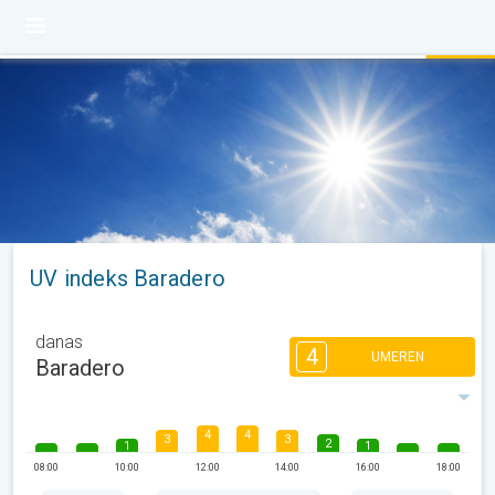
UV indeks Baradero
danas
4
UMEREN
Baradero
4
4
3
3
2
1
1
08:00
10:00
12:00
14:00
16:00
18:00