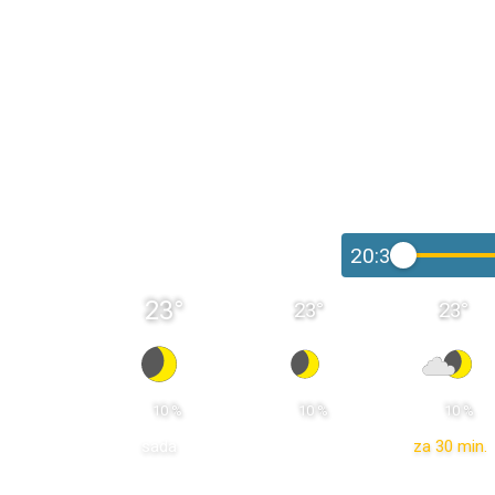
20:30
23
°
23
°
23
°
 10 % 
 10 % 
 10 % 
sada
za 30 min.