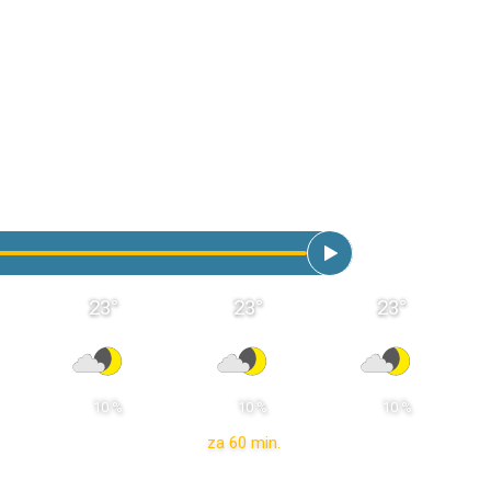
23
°
23
°
23
°
 10 % 
 10 % 
 10 % 
za 60 min.