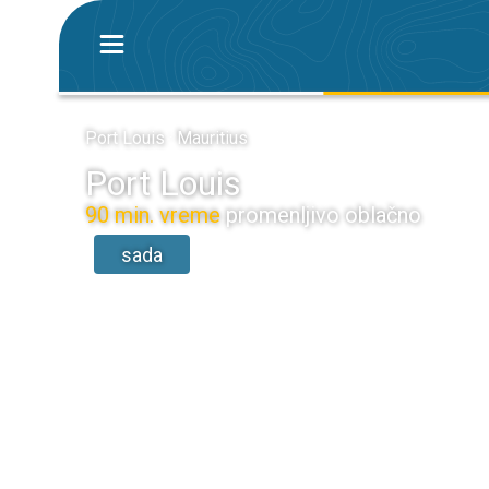
Port Louis · Mauritius
Port Louis
90 min. vreme
promenljivo oblačno
sada