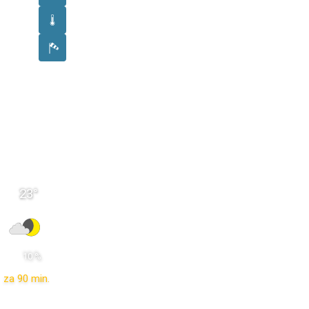
23
°
 10 % 
za 90 min.