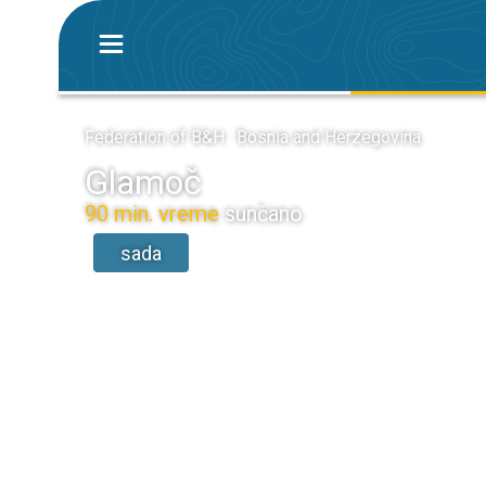
Federation of B&H · Bosnia and Herzegovina
Glamoč
90 min. vreme
sunčano
sada