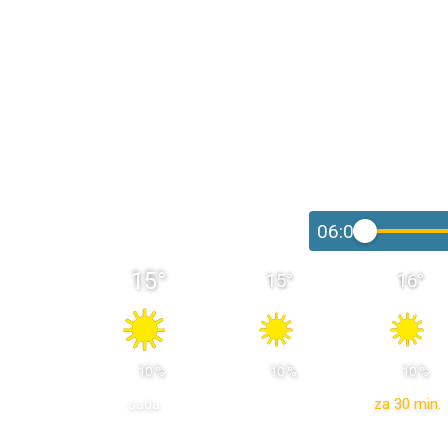
06:00
15
°
15
°
16
°
 10 % 
 10 % 
 10 % 
sada
za 30 min.