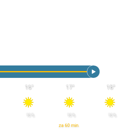
16
°
17
°
18
°
 10 % 
 10 % 
 10 % 
za 60 min.