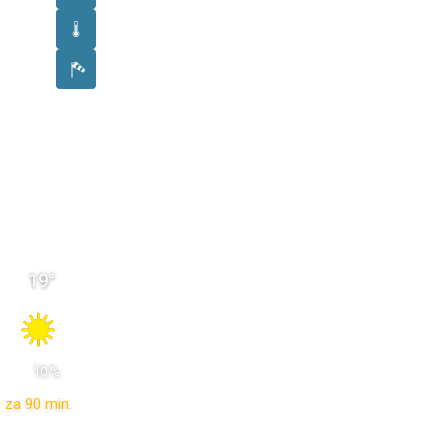
19
°
 10 % 
za 90 min.