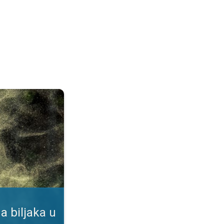
duhu. Podaci u našoj aplikaciji. . .
a biljaka u