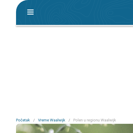
Početak
/
Vreme Waalwijk
/
Polen u regionu Waalwijk