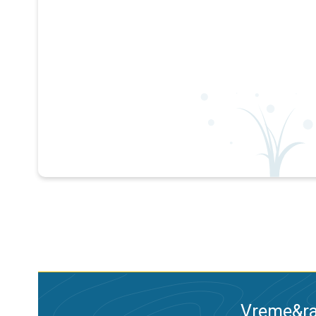
Vreme&ra