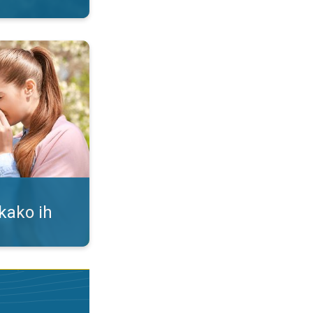
i. Alergija na polen. . .
 kako ih