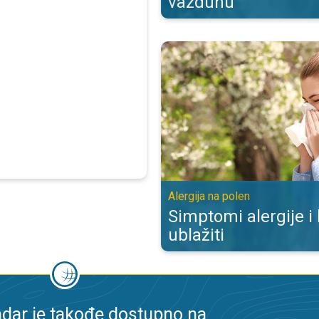
vazduhu
Simptomi alergije i kako ih ublažit
Alergija na polen
Simptomi alergije i
ublažiti
dar je takođe dostupno na