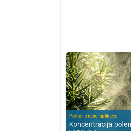
Koncentracija polena biljaka u vaz
Podaci u našoj aplikaciji
Koncentracija polen