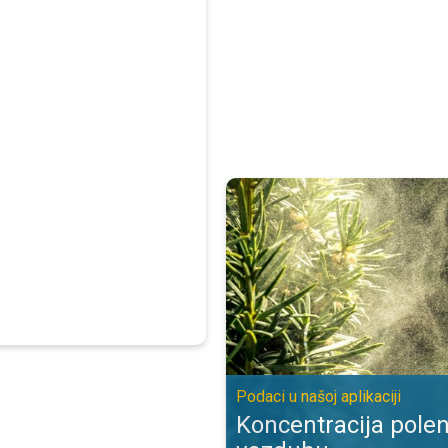
Koncentracija polena biljaka u vaz
Podaci u našoj aplikaciji
Koncentracija polen