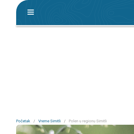
Početak
/
Vreme Simitli
/
Polen u regionu Simitli