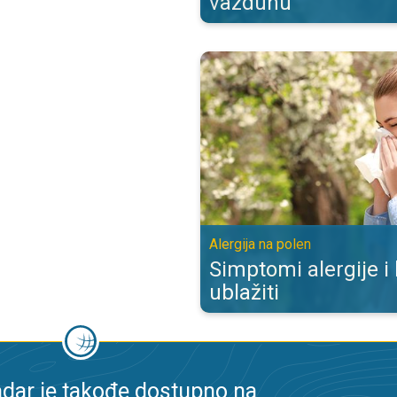
vazduhu
Simptomi alergije i kako ih ublažit
Alergija na polen
Simptomi alergije i
ublažiti
dar je takođe dostupno na