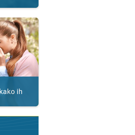
i. Alergija na polen. . .
 kako ih