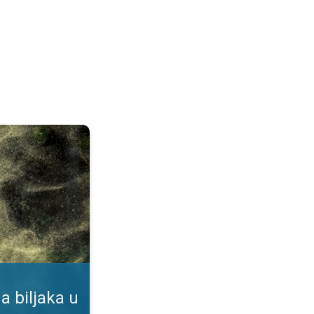
duhu. Podaci u našoj aplikaciji. . .
a biljaka u