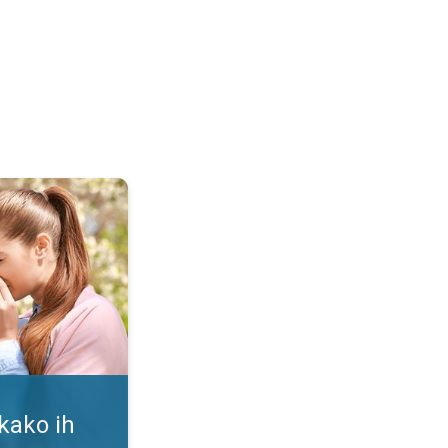
i. Alergija na polen. . .
 kako ih