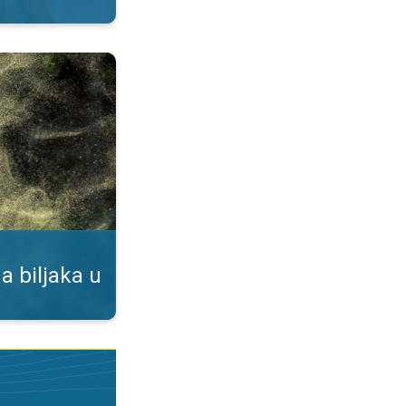
duhu. Podaci u našoj aplikaciji. . .
a biljaka u