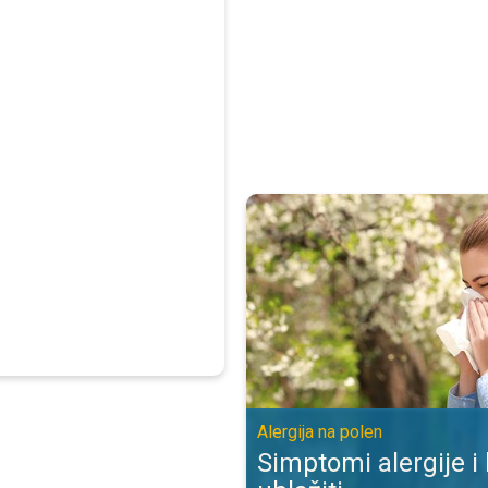
Simptomi alergije i kako ih ublažit
Alergija na polen
Simptomi alergije i