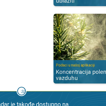
ublažiti
Koncentracija polena biljaka u vaz
Podaci u našoj aplikaciji
Koncentracija polen
vazduhu
dar je takođe dostupno na