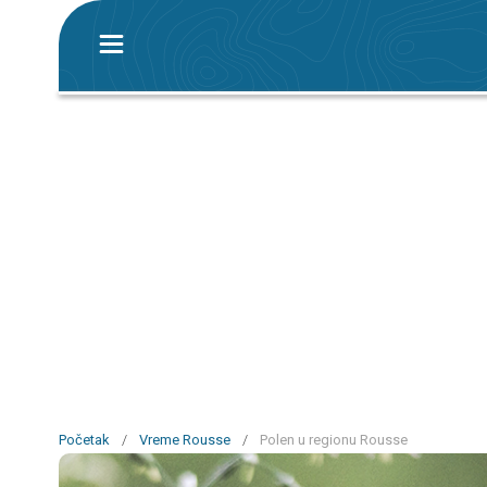
Početak
/
Vreme Rousse
/
Polen u regionu Rousse